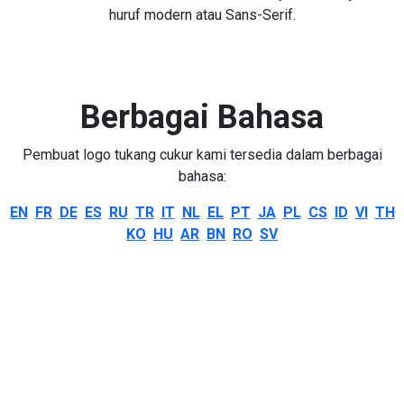
huruf modern atau Sans-Serif.
Berbagai Bahasa
Pembuat logo tukang cukur kami tersedia dalam berbagai
bahasa:
EN
FR
DE
ES
RU
TR
IT
NL
EL
PT
JA
PL
CS
ID
VI
TH
KO
HU
AR
BN
RO
SV