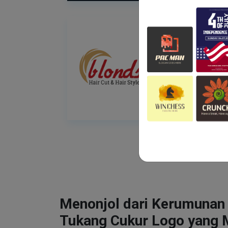
Menonjol dari Kerumunan
Tukang Cukur Logo yang 