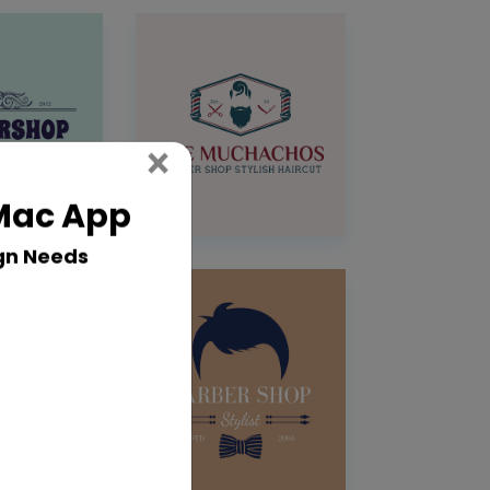
Close
×
 Mac App
gn Needs