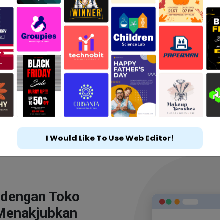
I Would Like To Use Web Editor!
 dengan Toko
Menakjubkan