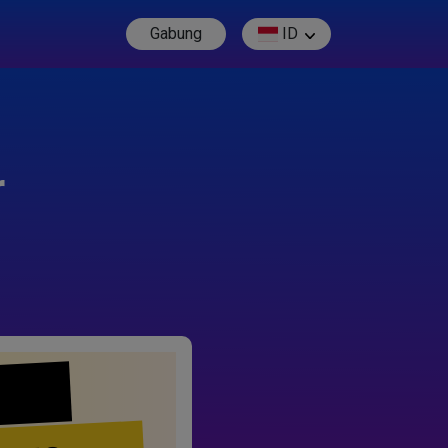
Gabung
ID
r