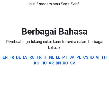
huruf modern atau Sans-Serif.
Berbagai Bahasa
Pembuat logo tukang cukur kami tersedia dalam berbagai
bahasa:
EN
FR
DE
ES
RU
TR
IT
NL
EL
PT
JA
PL
CS
ID
VI
TH
KO
HU
AR
BN
RO
SV