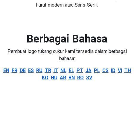
huruf modern atau Sans-Serif.
Berbagai Bahasa
Pembuat logo tukang cukur kami tersedia dalam berbagai
bahasa:
EN
FR
DE
ES
RU
TR
IT
NL
EL
PT
JA
PL
CS
ID
VI
TH
KO
HU
AR
BN
RO
SV