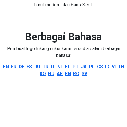
huruf modern atau Sans-Serif.
Berbagai Bahasa
Pembuat logo tukang cukur kami tersedia dalam berbagai
bahasa:
EN
FR
DE
ES
RU
TR
IT
NL
EL
PT
JA
PL
CS
ID
VI
TH
KO
HU
AR
BN
RO
SV