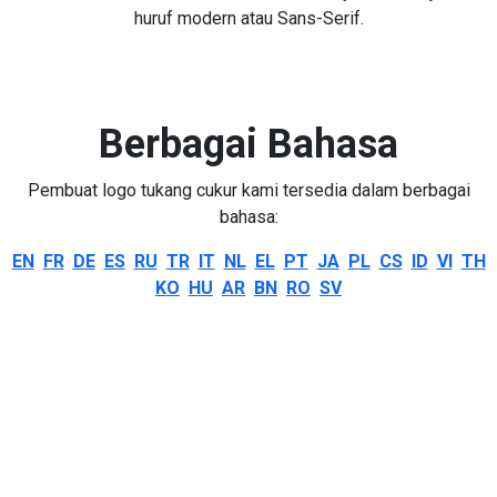
huruf modern atau Sans-Serif.
Berbagai Bahasa
Pembuat logo tukang cukur kami tersedia dalam berbagai
bahasa:
EN
FR
DE
ES
RU
TR
IT
NL
EL
PT
JA
PL
CS
ID
VI
TH
KO
HU
AR
BN
RO
SV