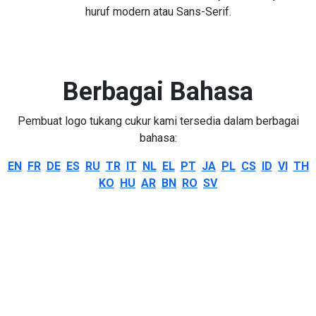
huruf modern atau Sans-Serif.
Berbagai Bahasa
Pembuat logo tukang cukur kami tersedia dalam berbagai
bahasa:
EN
FR
DE
ES
RU
TR
IT
NL
EL
PT
JA
PL
CS
ID
VI
TH
KO
HU
AR
BN
RO
SV