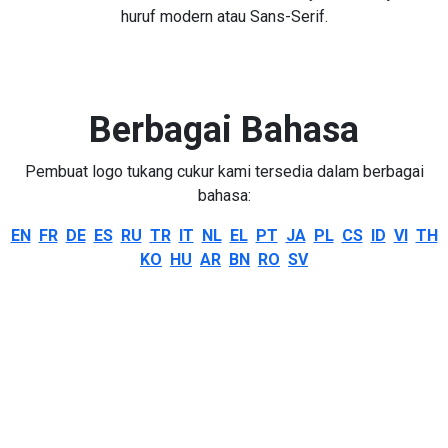
huruf modern atau Sans-Serif.
Berbagai Bahasa
Pembuat logo tukang cukur kami tersedia dalam berbagai
bahasa:
EN
FR
DE
ES
RU
TR
IT
NL
EL
PT
JA
PL
CS
ID
VI
TH
KO
HU
AR
BN
RO
SV