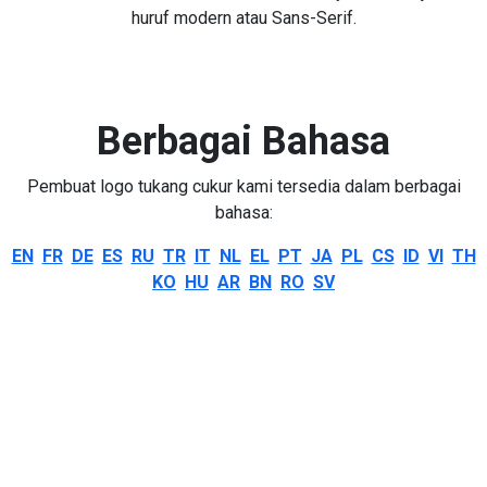
huruf modern atau Sans-Serif.
Berbagai Bahasa
Pembuat logo tukang cukur kami tersedia dalam berbagai
bahasa:
EN
FR
DE
ES
RU
TR
IT
NL
EL
PT
JA
PL
CS
ID
VI
TH
KO
HU
AR
BN
RO
SV