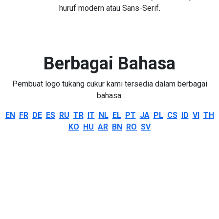
huruf modern atau Sans-Serif.
Berbagai Bahasa
Pembuat logo tukang cukur kami tersedia dalam berbagai
bahasa:
EN
FR
DE
ES
RU
TR
IT
NL
EL
PT
JA
PL
CS
ID
VI
TH
KO
HU
AR
BN
RO
SV