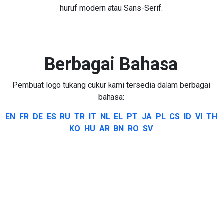
huruf modern atau Sans-Serif.
Berbagai Bahasa
Pembuat logo tukang cukur kami tersedia dalam berbagai
bahasa:
EN
FR
DE
ES
RU
TR
IT
NL
EL
PT
JA
PL
CS
ID
VI
TH
KO
HU
AR
BN
RO
SV