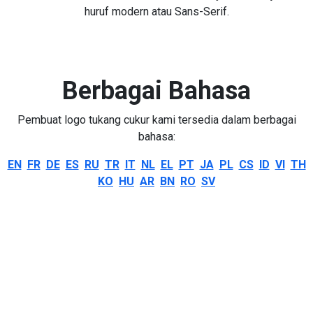
huruf modern atau Sans-Serif.
Berbagai Bahasa
Pembuat logo tukang cukur kami tersedia dalam berbagai
bahasa:
EN
FR
DE
ES
RU
TR
IT
NL
EL
PT
JA
PL
CS
ID
VI
TH
KO
HU
AR
BN
RO
SV