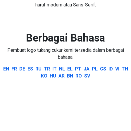
huruf modern atau Sans-Serif.
Berbagai Bahasa
Pembuat logo tukang cukur kami tersedia dalam berbagai
bahasa:
EN
FR
DE
ES
RU
TR
IT
NL
EL
PT
JA
PL
CS
ID
VI
TH
KO
HU
AR
BN
RO
SV