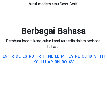
huruf modern atau Sans-Serif.
Berbagai Bahasa
Pembuat logo tukang cukur kami tersedia dalam berbagai
bahasa:
EN
FR
DE
ES
RU
TR
IT
NL
EL
PT
JA
PL
CS
ID
VI
TH
KO
HU
AR
BN
RO
SV