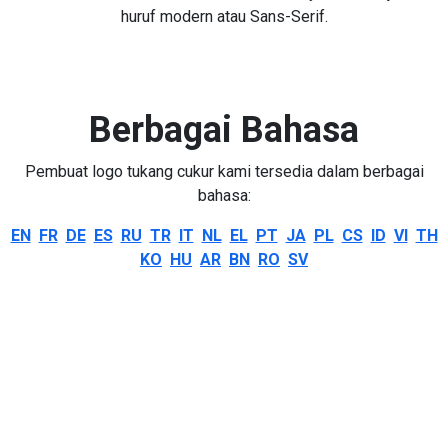
huruf modern atau Sans-Serif.
Berbagai Bahasa
Pembuat logo tukang cukur kami tersedia dalam berbagai
bahasa:
EN
FR
DE
ES
RU
TR
IT
NL
EL
PT
JA
PL
CS
ID
VI
TH
KO
HU
AR
BN
RO
SV