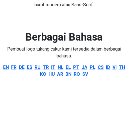
huruf modern atau Sans-Serif.
Berbagai Bahasa
Pembuat logo tukang cukur kami tersedia dalam berbagai
bahasa:
EN
FR
DE
ES
RU
TR
IT
NL
EL
PT
JA
PL
CS
ID
VI
TH
KO
HU
AR
BN
RO
SV