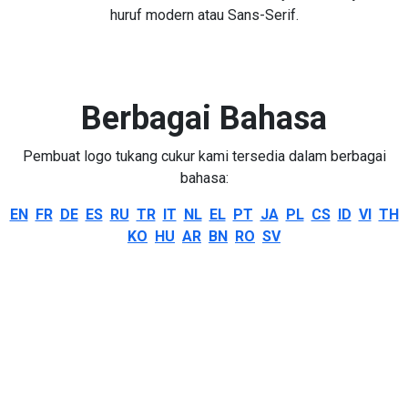
huruf modern atau Sans-Serif.
Berbagai Bahasa
Pembuat logo tukang cukur kami tersedia dalam berbagai
bahasa:
EN
FR
DE
ES
RU
TR
IT
NL
EL
PT
JA
PL
CS
ID
VI
TH
KO
HU
AR
BN
RO
SV