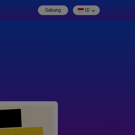
Gabung
ID