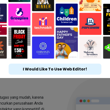
I Would Like To Use Web Editor!
 tugas yang mudah, karena
uncurkan perusahaan Anda
sitektur yang kompetitif di