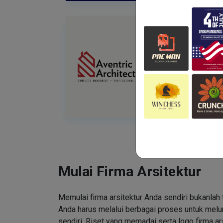
Mulai Firma Arsitektur
Memulai firma arsitektur Anda sendiri bukanlah
Anda harus melalui berbagai proses untuk mel
sendiri. Riset yang memadai serta logo firma ar