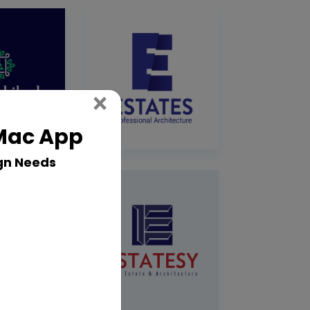
Close
×
 Mac App
gn Needs