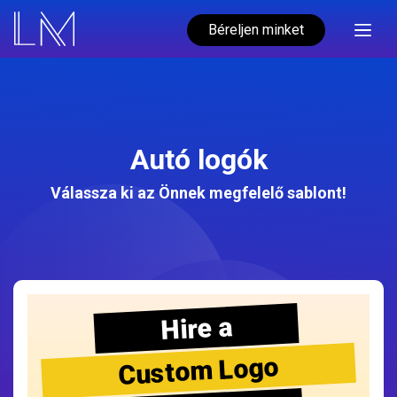
Béreljen minket
Autó logók
Válassza ki az Önnek megfelelő sablont!
Hire a
Custom Logo