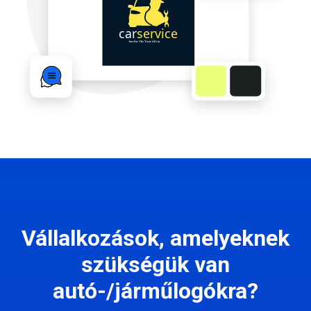
Vállalkozások, amelyeknek
szükségük van
autó-/járműlogókra?