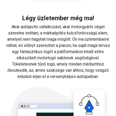
Légy üzletember még ma!
Akár autójavító vállalkozást, akár motorgyártó céget
szeretne indítani, a márkaépítés kulcsfontosságú elem,
amelyet nem hagyhat maga mögött. Ön ma üzletemberré
válhat, és előnyt szerezhet a piacon, ha saját maga tervez
egy fantasztikus logót a platformunkon kínált előre
elkészített motorlogó sablonok segítségével.
Tökéletesnek tűnő logó, amely minden médiumhoz
illeszkedik, az, amire szüksége van ahhoz, hogy virágzó
indulást érjen el a versenyképes autóiparban.