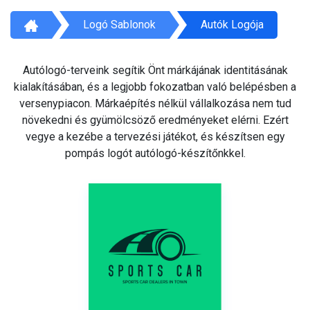
Logó Sablonok
Autók Logója
Autólogó-terveink segítik Önt márkájának identitásának
kialakításában, és a legjobb fokozatban való belépésben a
versenypiacon. Márkaépítés nélkül vállalkozása nem tud
növekedni és gyümölcsöző eredményeket elérni. Ezért
vegye a kezébe a tervezési játékot, és készítsen egy
pompás logót autólogó-készítőnkkel.