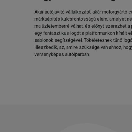
Akár autójavító vállalkozást, akár motorgyártó c
márkaépítés kulcsfontosságú elem, amelyet n
ma üzletemberré válhat, és előnyt szerezhet a 
egy fantasztikus logót a platformunkon kínált e
sablonok segítségével. Tökéletesnek tűnő lo
illeszkedik, az, amire szüksége van ahhoz, hogy
versenyképes autóiparban.