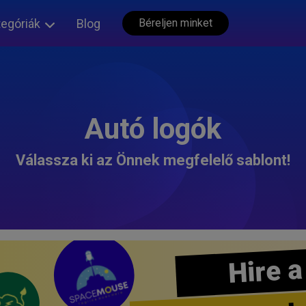
tegóriák
Blog
Béreljen minket
Autó logók
Válassza ki az Önnek megfelelő sablont!
Hire a