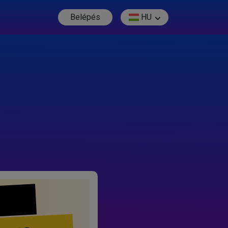
Belépés
HU