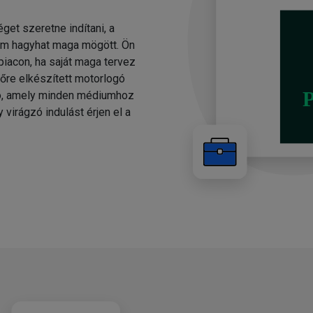
éget szeretne indítani, a
em hagyhat maga mögött. Ön
piacon, ha saját maga tervez
lőre elkészített motorlogó
gó, amely minden médiumhoz
 virágzó indulást érjen el a