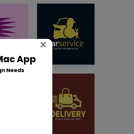
Close
×
 Mac App
gn Needs