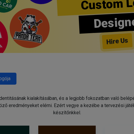
Custom L
Design
Hire Us
ogója
identitásának kialakításában, és a legjobb fokozatban való belé
ző eredményeket elérni. Ezért vegye a kezébe a tervezési játé
készítőnkkel.