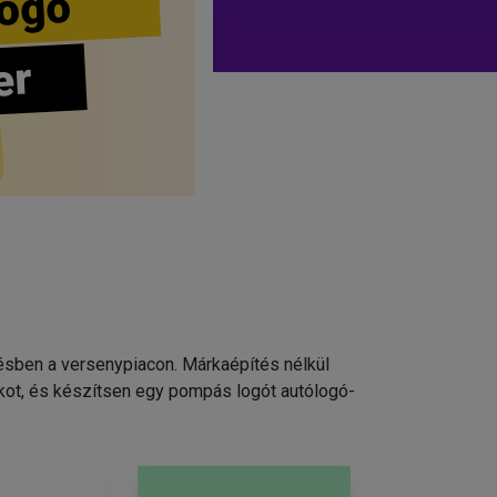
ogo
er
pésben a versenypiacon. Márkaépítés nélkül
kot, és készítsen egy pompás logót autólogó-