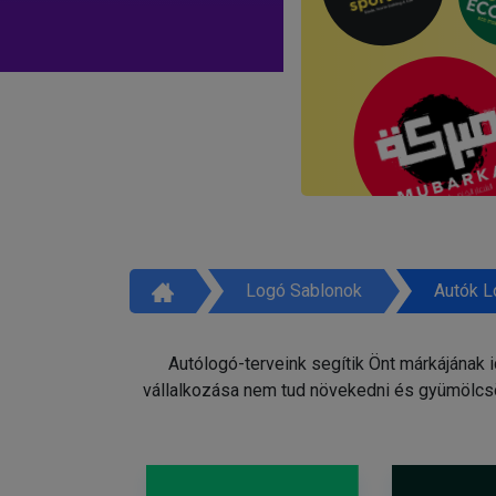
Logó Sablonok
Autók L
Autólogó-terveink segítik Önt márkájának 
vállalkozása nem tud növekedni és gyümölcsö