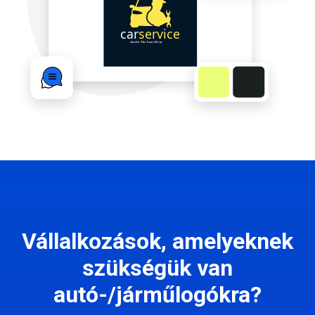
Vállalkozások, amelyeknek
szükségük van
autó-/járműlogókra?