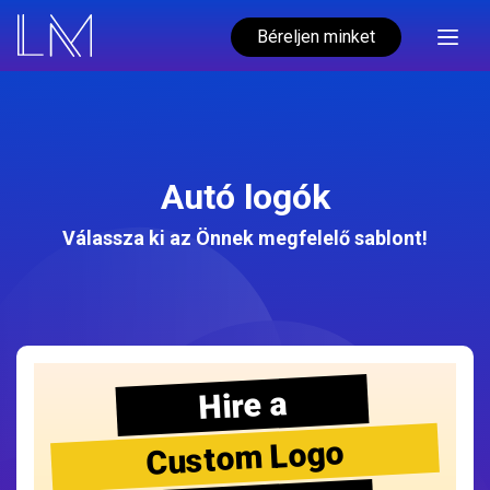
Béreljen minket
Autó logók
Válassza ki az Önnek megfelelő sablont!
Hire a
Custom Logo