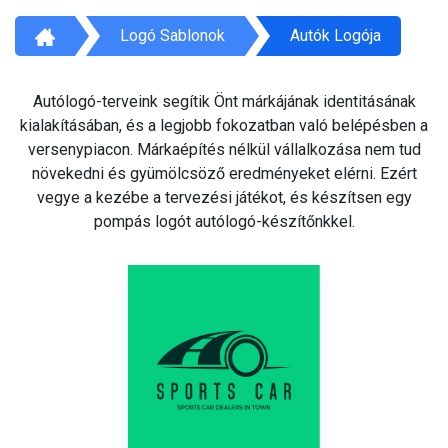
Logó Sablonok
Autók Logója
Autólogó-terveink segítik Önt márkájának identitásának
kialakításában, és a legjobb fokozatban való belépésben a
versenypiacon. Márkaépítés nélkül vállalkozása nem tud
növekedni és gyümölcsöző eredményeket elérni. Ezért
vegye a kezébe a tervezési játékot, és készítsen egy
pompás logót autólogó-készítőnkkel.