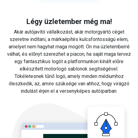
Légy üzletember még ma!
Akár autójavító vállalkozást, akár motorgyártó céget
szeretne indítani, a márkaépítés kulcsfontosságú elem,
amelyet nem hagyhat maga mögött. Ön ma üzletemberré
válhat, és előnyt szerezhet a piacon, ha saját maga tervez
egy fantasztikus logót a platformunkon kínált előre
elkészített motorlogó sablonok segítségével.
Tökéletesnek tűnő logó, amely minden médiumhoz
illeszkedik, az, amire szüksége van ahhoz, hogy virágzó
indulást érjen el a versenyképes autóiparban.