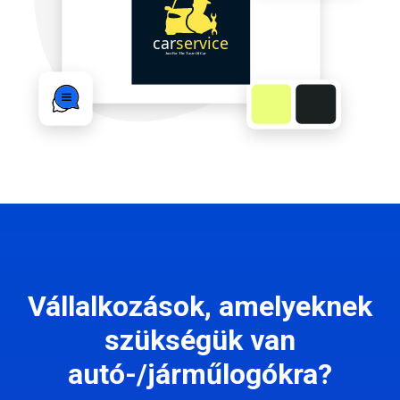
Vállalkozások, amelyeknek
szükségük van
autó-/járműlogókra?