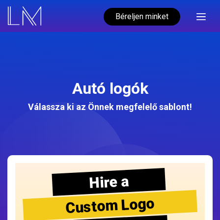
Béreljen minket
Autó logók
Válassza ki az Önnek megfelelő sablont!
Hire a
Custom Logo