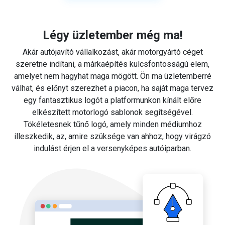
Légy üzletember még ma!
Akár autójavító vállalkozást, akár motorgyártó céget
szeretne indítani, a márkaépítés kulcsfontosságú elem,
amelyet nem hagyhat maga mögött. Ön ma üzletemberré
válhat, és előnyt szerezhet a piacon, ha saját maga tervez
egy fantasztikus logót a platformunkon kínált előre
elkészített motorlogó sablonok segítségével.
Tökéletesnek tűnő logó, amely minden médiumhoz
illeszkedik, az, amire szüksége van ahhoz, hogy virágzó
indulást érjen el a versenyképes autóiparban.