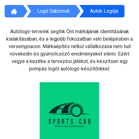
Logó Sablonok
Autók Logója
Autólogó-terveink segítik Önt márkájának identitásának
kialakításában, és a legjobb fokozatban való belépésben a
versenypiacon. Márkaépítés nélkül vállalkozása nem tud
növekedni és gyümölcsöző eredményeket elérni. Ezért
vegye a kezébe a tervezési játékot, és készítsen egy
pompás logót autólogó-készítőnkkel.