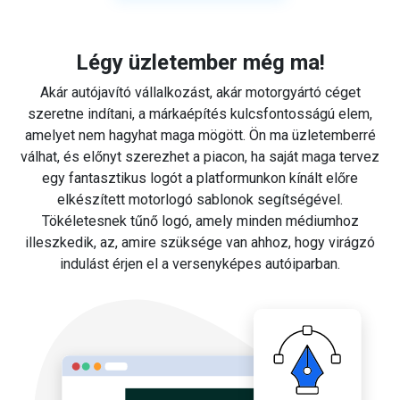
Légy üzletember még ma!
Akár autójavító vállalkozást, akár motorgyártó céget
szeretne indítani, a márkaépítés kulcsfontosságú elem,
amelyet nem hagyhat maga mögött. Ön ma üzletemberré
válhat, és előnyt szerezhet a piacon, ha saját maga tervez
egy fantasztikus logót a platformunkon kínált előre
elkészített motorlogó sablonok segítségével.
Tökéletesnek tűnő logó, amely minden médiumhoz
illeszkedik, az, amire szüksége van ahhoz, hogy virágzó
indulást érjen el a versenyképes autóiparban.