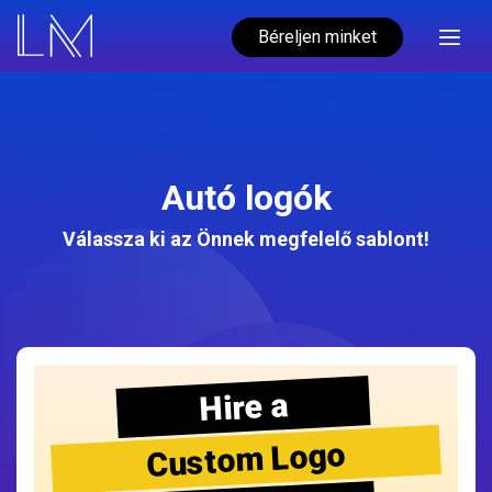
Béreljen minket
Autó logók
Válassza ki az Önnek megfelelő sablont!
Hire a
Custom Logo