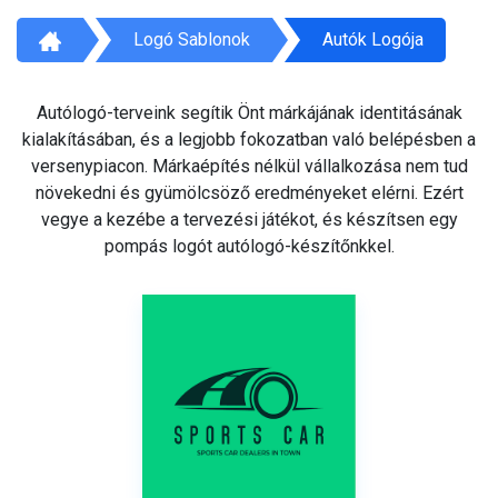
Logó Sablonok
Autók Logója
Autólogó-terveink segítik Önt márkájának identitásának
kialakításában, és a legjobb fokozatban való belépésben a
versenypiacon. Márkaépítés nélkül vállalkozása nem tud
növekedni és gyümölcsöző eredményeket elérni. Ezért
vegye a kezébe a tervezési játékot, és készítsen egy
pompás logót autólogó-készítőnkkel.