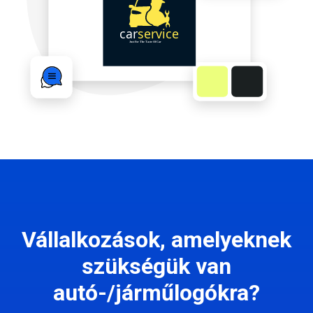
Vállalkozások, amelyeknek
szükségük van
autó-/járműlogókra?