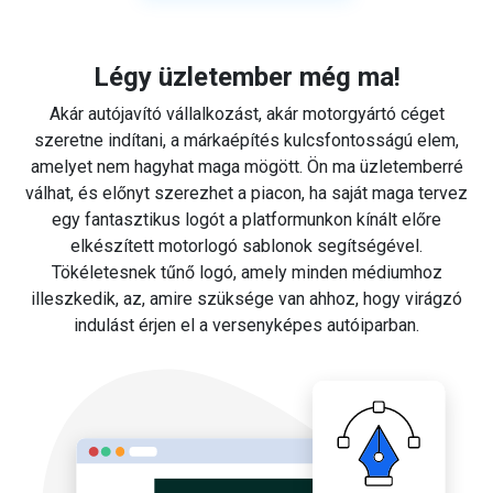
Légy üzletember még ma!
Akár autójavító vállalkozást, akár motorgyártó céget
szeretne indítani, a márkaépítés kulcsfontosságú elem,
amelyet nem hagyhat maga mögött. Ön ma üzletemberré
válhat, és előnyt szerezhet a piacon, ha saját maga tervez
egy fantasztikus logót a platformunkon kínált előre
elkészített motorlogó sablonok segítségével.
Tökéletesnek tűnő logó, amely minden médiumhoz
illeszkedik, az, amire szüksége van ahhoz, hogy virágzó
indulást érjen el a versenyképes autóiparban.