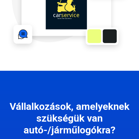
Vállalkozások, amelyeknek
szükségük van
autó-/járműlogókra?