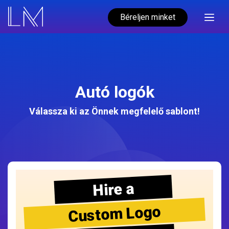
Béreljen minket
Autó logók
Válassza ki az Önnek megfelelő sablont!
Hire a
Custom Logo