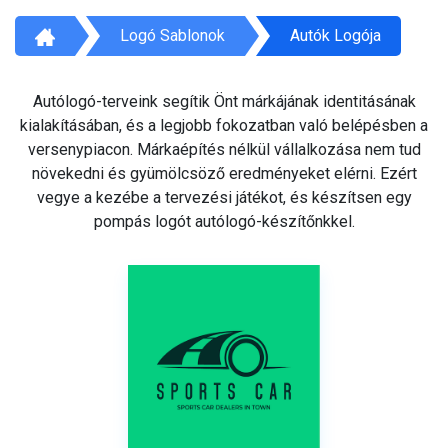
Logó Sablonok
Autók Logója
Autólogó-terveink segítik Önt márkájának identitásának
kialakításában, és a legjobb fokozatban való belépésben a
versenypiacon. Márkaépítés nélkül vállalkozása nem tud
növekedni és gyümölcsöző eredményeket elérni. Ezért
vegye a kezébe a tervezési játékot, és készítsen egy
pompás logót autólogó-készítőnkkel.