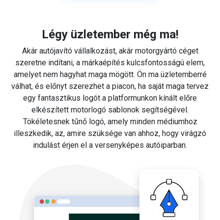
Légy üzletember még ma!
Akár autójavító vállalkozást, akár motorgyártó céget
szeretne indítani, a márkaépítés kulcsfontosságú elem,
amelyet nem hagyhat maga mögött. Ön ma üzletemberré
válhat, és előnyt szerezhet a piacon, ha saját maga tervez
egy fantasztikus logót a platformunkon kínált előre
elkészített motorlogó sablonok segítségével.
Tökéletesnek tűnő logó, amely minden médiumhoz
illeszkedik, az, amire szüksége van ahhoz, hogy virágzó
indulást érjen el a versenyképes autóiparban.