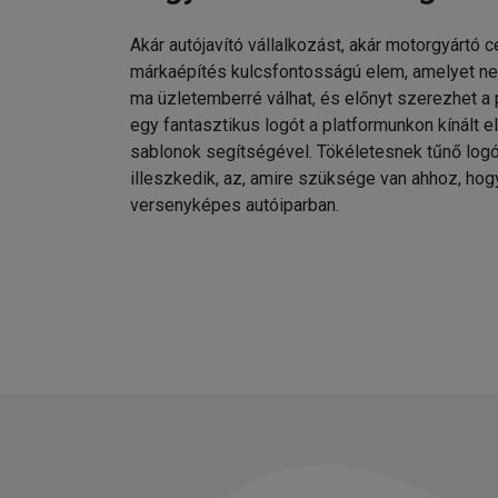
Akár autójavító vállalkozást, akár motorgyártó c
márkaépítés kulcsfontosságú elem, amelyet n
ma üzletemberré válhat, és előnyt szerezhet a 
egy fantasztikus logót a platformunkon kínált e
sablonok segítségével. Tökéletesnek tűnő lo
illeszkedik, az, amire szüksége van ahhoz, hogy
versenyképes autóiparban.