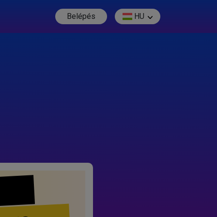
Belépés
HU