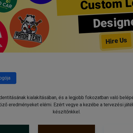
Custom L
Design
Hire Us
ogója
identitásának kialakításában, és a legjobb fokozatban való belé
ző eredményeket elérni. Ezért vegye a kezébe a tervezési játé
készítőnkkel.