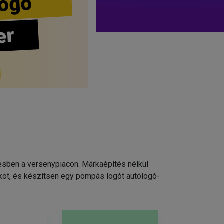
ogo
er
pésben a versenypiacon. Márkaépítés nélkül
kot, és készítsen egy pompás logót autólogó-