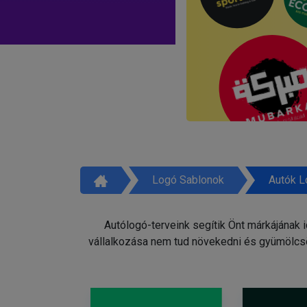
Logó Sablonok
Autók L
Autólogó-terveink segítik Önt márkájának 
vállalkozása nem tud növekedni és gyümölcsö