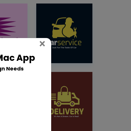
Close
×
 Mac App
gn Needs