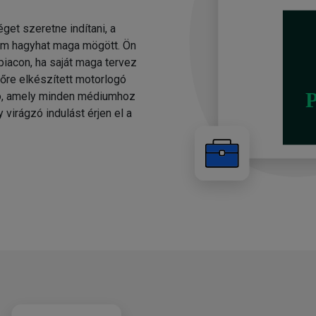
éget szeretne indítani, a
em hagyhat maga mögött. Ön
piacon, ha saját maga tervez
lőre elkészített motorlogó
gó, amely minden médiumhoz
 virágzó indulást érjen el a