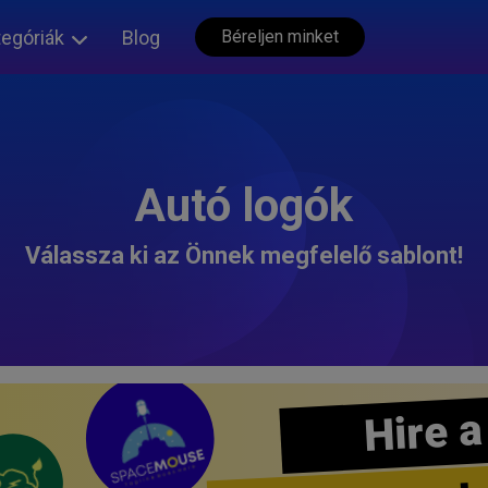
tegóriák
Blog
Béreljen minket
Autó logók
Válassza ki az Önnek megfelelő sablont!
Hire a