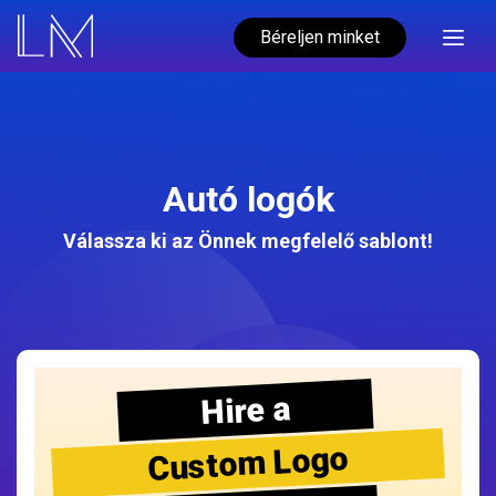
Béreljen minket
Autó logók
Válassza ki az Önnek megfelelő sablont!
Hire a
Custom Logo