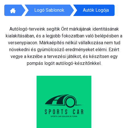
Logó Sablonok
Autók Logója
Autólogó-terveink segítik Önt márkájának identitásának
kialakításában, és a legjobb fokozatban való belépésben a
versenypiacon. Márkaépítés nélkül vállalkozása nem tud
növekedni és gyümölcsöző eredményeket elérni. Ezért
vegye a kezébe a tervezési játékot, és készítsen egy
pompás logót autólogó-készítőnkkel.