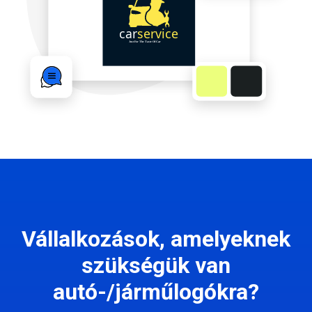
Vállalkozások, amelyeknek
szükségük van
autó-/járműlogókra?