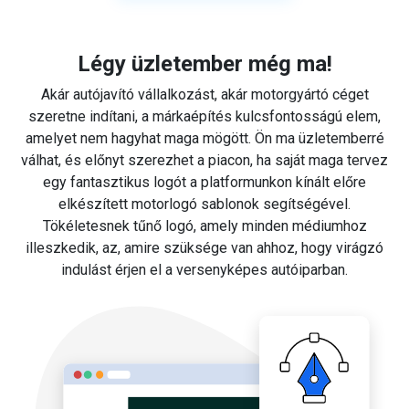
Légy üzletember még ma!
Akár autójavító vállalkozást, akár motorgyártó céget
szeretne indítani, a márkaépítés kulcsfontosságú elem,
amelyet nem hagyhat maga mögött. Ön ma üzletemberré
válhat, és előnyt szerezhet a piacon, ha saját maga tervez
egy fantasztikus logót a platformunkon kínált előre
elkészített motorlogó sablonok segítségével.
Tökéletesnek tűnő logó, amely minden médiumhoz
illeszkedik, az, amire szüksége van ahhoz, hogy virágzó
indulást érjen el a versenyképes autóiparban.