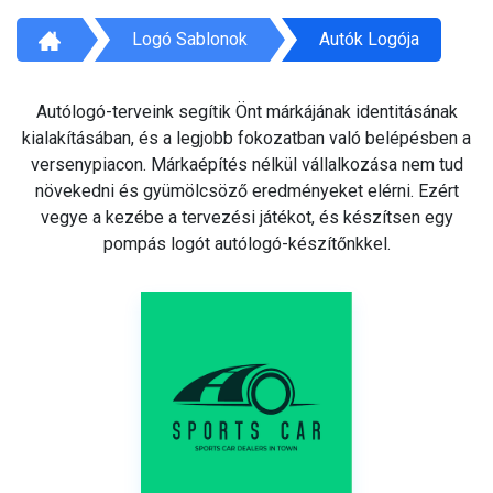
Logó Sablonok
Autók Logója
Autólogó-terveink segítik Önt márkájának identitásának
kialakításában, és a legjobb fokozatban való belépésben a
versenypiacon. Márkaépítés nélkül vállalkozása nem tud
növekedni és gyümölcsöző eredményeket elérni. Ezért
vegye a kezébe a tervezési játékot, és készítsen egy
pompás logót autólogó-készítőnkkel.