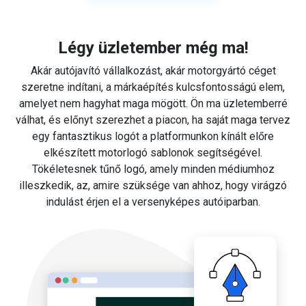
Légy üzletember még ma!
Akár autójavító vállalkozást, akár motorgyártó céget
szeretne indítani, a márkaépítés kulcsfontosságú elem,
amelyet nem hagyhat maga mögött. Ön ma üzletemberré
válhat, és előnyt szerezhet a piacon, ha saját maga tervez
egy fantasztikus logót a platformunkon kínált előre
elkészített motorlogó sablonok segítségével.
Tökéletesnek tűnő logó, amely minden médiumhoz
illeszkedik, az, amire szüksége van ahhoz, hogy virágzó
indulást érjen el a versenyképes autóiparban.