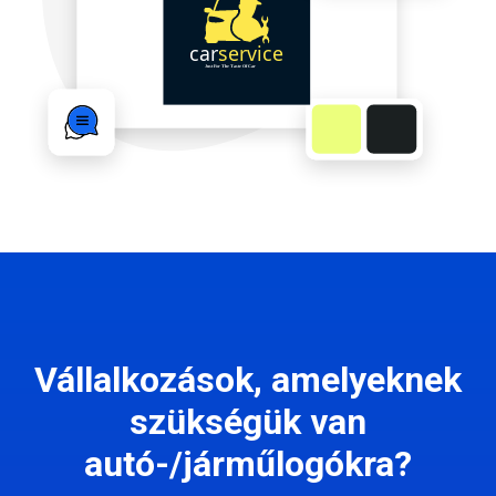
Vállalkozások, amelyeknek
szükségük van
autó-/járműlogókra?