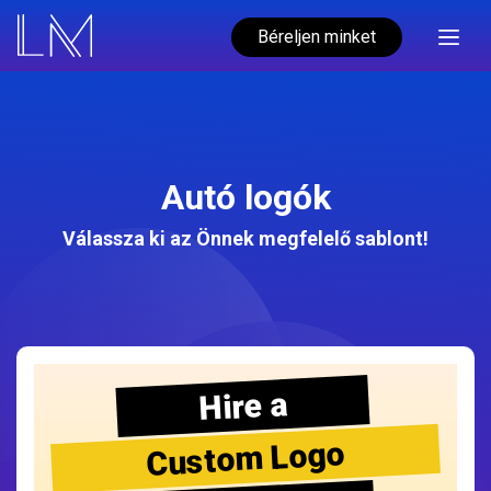
Béreljen minket
Autó logók
Válassza ki az Önnek megfelelő sablont!
Hire a
Custom Logo