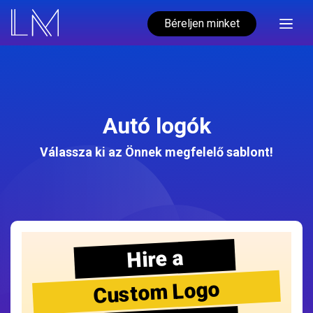
Béreljen minket
Autó logók
Válassza ki az Önnek megfelelő sablont!
Hire a
Custom Logo