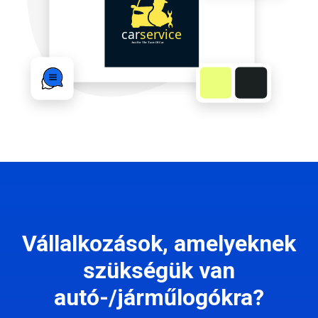
Vállalkozások, amelyeknek
szükségük van
autó-/járműlogókra?