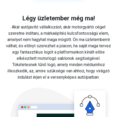
Légy üzletember még ma!
Akár autójavító vállalkozást, akár motorgyártó céget
szeretne indítani, a márkaépítés kulcsfontosságú elem,
amelyet nem hagyhat maga mögött. Ön ma üzletemberré
válhat, és előnyt szerezhet a piacon, ha saját maga tervez
egy fantasztikus logót a platformunkon kínált előre
elkészített motorlogó sablonok segítségével.
Tökéletesnek tűnő logó, amely minden médiumhoz
illeszkedik, az, amire szüksége van ahhoz, hogy virágzó
indulást érjen el a versenyképes autóiparban.