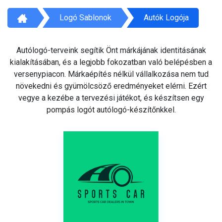
Logó Sablonok
Autók Logója
Autólogó-terveink segítik Önt márkájának identitásának
kialakításában, és a legjobb fokozatban való belépésben a
versenypiacon. Márkaépítés nélkül vállalkozása nem tud
növekedni és gyümölcsöző eredményeket elérni. Ezért
vegye a kezébe a tervezési játékot, és készítsen egy
pompás logót autólogó-készítőnkkel.