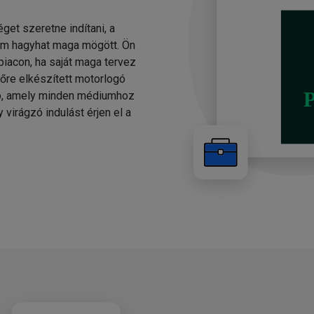
éget szeretne indítani, a
em hagyhat maga mögött. Ön
piacon, ha saját maga tervez
lőre elkészített motorlogó
gó, amely minden médiumhoz
 virágzó indulást érjen el a