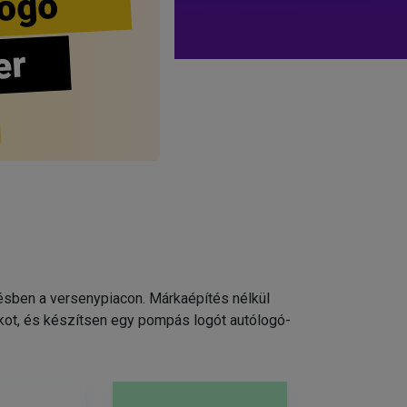
ogo
er
pésben a versenypiacon. Márkaépítés nélkül
kot, és készítsen egy pompás logót autólogó-