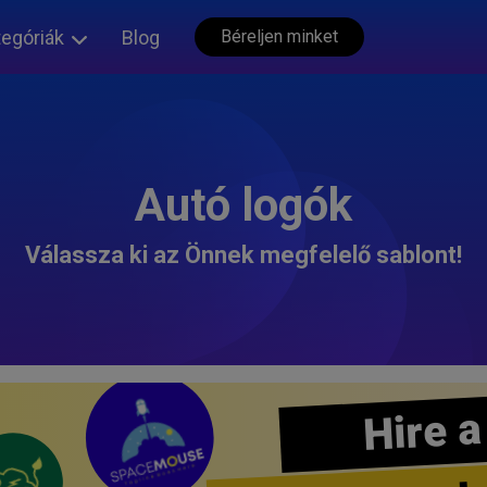
tegóriák
Blog
Béreljen minket
Autó logók
Válassza ki az Önnek megfelelő sablont!
Hire a