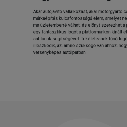
Akár autójavító vállalkozást, akár motorgyártó c
márkaépítés kulcsfontosságú elem, amelyet n
ma üzletemberré válhat, és előnyt szerezhet a 
egy fantasztikus logót a platformunkon kínált e
sablonok segítségével. Tökéletesnek tűnő lo
illeszkedik, az, amire szüksége van ahhoz, hogy
versenyképes autóiparban.