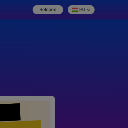
Belépés
HU