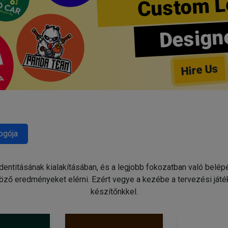
Custom L
Design
Hire Us
ogója
identitásának kialakításában, és a legjobb fokozatban való belé
ző eredményeket elérni. Ezért vegye a kezébe a tervezési játé
készítőnkkel.