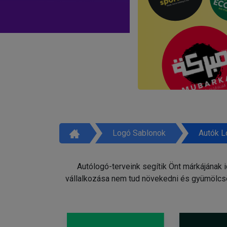
Logó Sablonok
Autók L
Autólogó-terveink segítik Önt márkájának 
vállalkozása nem tud növekedni és gyümölcsö