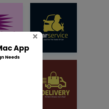
Close
×
 Mac App
gn Needs