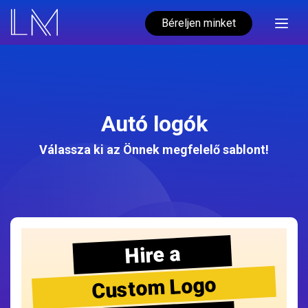
Béreljen minket
Autó logók
Válassza ki az Önnek megfelelő sablont!
Hire a
Custom Logo