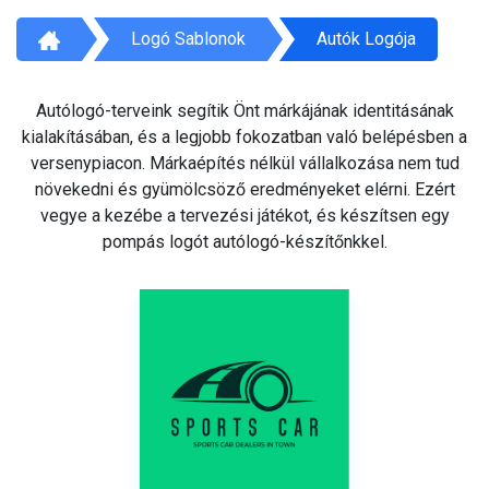
Logó Sablonok
Autók Logója
Autólogó-terveink segítik Önt márkájának identitásának
kialakításában, és a legjobb fokozatban való belépésben a
versenypiacon. Márkaépítés nélkül vállalkozása nem tud
növekedni és gyümölcsöző eredményeket elérni. Ezért
vegye a kezébe a tervezési játékot, és készítsen egy
pompás logót autólogó-készítőnkkel.