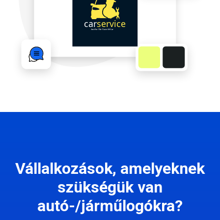
Vállalkozások, amelyeknek
szükségük van
autó-/járműlogókra?