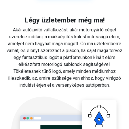
Légy üzletember még ma!
Akár autójavító vállalkozást, akár motorgyártó céget
szeretne indítani, a márkaépítés kulcsfontosságú elem,
amelyet nem hagyhat maga mögött. Ön ma üzletemberré
válhat, és előnyt szerezhet a piacon, ha saját maga tervez
egy fantasztikus logót a platformunkon kínált előre
elkészített motorlogó sablonok segítségével.
Tökéletesnek tűnő logó, amely minden médiumhoz
illeszkedik, az, amire szüksége van ahhoz, hogy virágzó
indulást érjen el a versenyképes autóiparban.