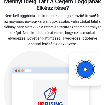
Mennyi Ideig Tart A Cégem Logójának
Elkészítése?
Nem kell aggódnia, amikor az üzleti logó készítő itt van! Itt
az ingyenes névjegykártya logók széles választékát találja.
Néhány perc alatt ki választhat és testreszabható bármilyen
dizájnt. Nem kell több órát várnia, hogy ezt a munkát
elvégezze. Egyetlen kattintással a végleges logóterve
azonnal letöltődik eszközére.