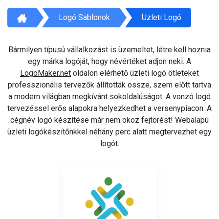
Logó Sablonok
Üzleti Logó
Bármilyen típusú vállalkozást is üzemeltet, létre kell hoznia
egy márka logóját, hogy névértéket adjon neki. A
LogoMaker.net
oldalon elérhető üzleti logó ötleteket
professzionális tervezők állították össze, szem előtt tartva
a modern világban megkívánt sokoldalúságot. A vonzó logó
tervezéssel erős alapokra helyezkedhet a versenypiacon. A
cégnév logó készítése már nem okoz fejtörést! Webalapú
üzleti logókészítőnkkel néhány perc alatt megtervezhet egy
logót.