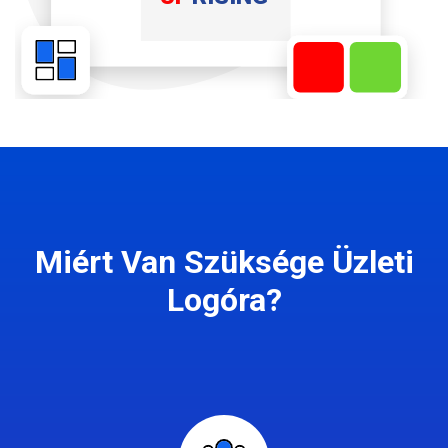
Miért Van Szüksége Üzleti
Logóra?