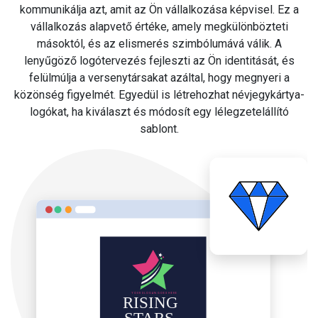
kommunikálja azt, amit az Ön vállalkozása képvisel. Ez a
vállalkozás alapvető értéke, amely megkülönbözteti
másoktól, és az elismerés szimbólumává válik. A
lenyűgöző logótervezés fejleszti az Ön identitását, és
felülmúlja a versenytársakat azáltal, hogy megnyeri a
közönség figyelmét. Egyedül is létrehozhat névjegykártya-
logókat, ha kiválaszt és módosít egy lélegzetelállító
sablont.