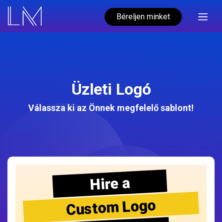
Béreljen minket
Üzleti Logó
Válassza ki az Önnek megfelelő sablont!
Hire a
Custom Logo