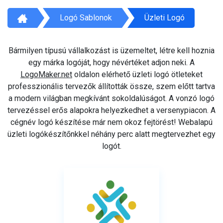
Logó Sablonok
Üzleti Logó
Bármilyen típusú vállalkozást is üzemeltet, létre kell hoznia
egy márka logóját, hogy névértéket adjon neki. A
LogoMaker.net
oldalon elérhető üzleti logó ötleteket
professzionális tervezők állították össze, szem előtt tartva
a modern világban megkívánt sokoldalúságot. A vonzó logó
tervezéssel erős alapokra helyezkedhet a versenypiacon. A
cégnév logó készítése már nem okoz fejtörést! Webalapú
üzleti logókészítőnkkel néhány perc alatt megtervezhet egy
logót.