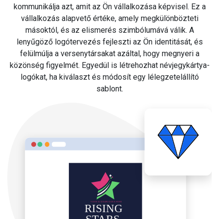
kommunikálja azt, amit az Ön vállalkozása képvisel. Ez a
vállalkozás alapvető értéke, amely megkülönbözteti
másoktól, és az elismerés szimbólumává válik. A
lenyűgöző logótervezés fejleszti az Ön identitását, és
felülmúlja a versenytársakat azáltal, hogy megnyeri a
közönség figyelmét. Egyedül is létrehozhat névjegykártya-
logókat, ha kiválaszt és módosít egy lélegzetelállító
sablont.