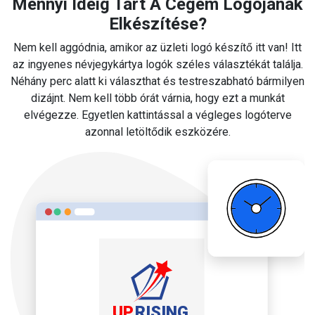
Mennyi Ideig Tart A Cégem Logójának
Elkészítése?
Nem kell aggódnia, amikor az üzleti logó készítő itt van! Itt
az ingyenes névjegykártya logók széles választékát találja.
Néhány perc alatt ki választhat és testreszabható bármilyen
dizájnt. Nem kell több órát várnia, hogy ezt a munkát
elvégezze. Egyetlen kattintással a végleges logóterve
azonnal letöltődik eszközére.