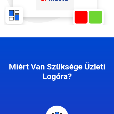
Miért Van Szüksége Üzleti
Logóra?