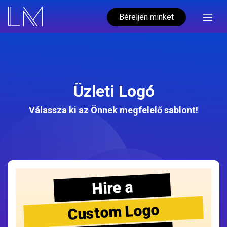
Béreljen minket
Üzleti Logó
Válassza ki az Önnek megfelelő sablont!
Hire a
Custom Logo