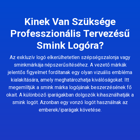
Kinek Van Szüksége
Professzionális Tervezésű
Smink Logóra?
Az exkluzív logó elkerülhetetlen szépségszalonja vagy
sminkmárkája népszerűsítéséhez. A vezető márkák
jelentős figyelmet fordítanak egy olyan vizuális embléma
kialakítására, amely meghatározhatja kiválóságokat. Itt
megemlítjük a smink márka logójának beszerzésének fő
okait. A különböző iparágakban dolgozók kihasználhatják a
smink logót. Azonban egy vonzó logót használnak az
emberek/iparágak követése.