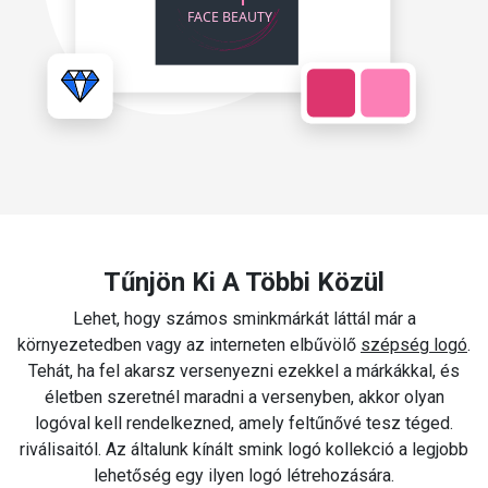
Tűnjön Ki A Többi Közül
Lehet, hogy számos sminkmárkát láttál már a
környezetedben vagy az interneten elbűvölő
szépség logó
.
Tehát, ha fel akarsz versenyezni ezekkel a márkákkal, és
életben szeretnél maradni a versenyben, akkor olyan
logóval kell rendelkezned, amely feltűnővé tesz téged.
riválisaitól. Az általunk kínált smink logó kollekció a legjobb
lehetőség egy ilyen logó létrehozására.