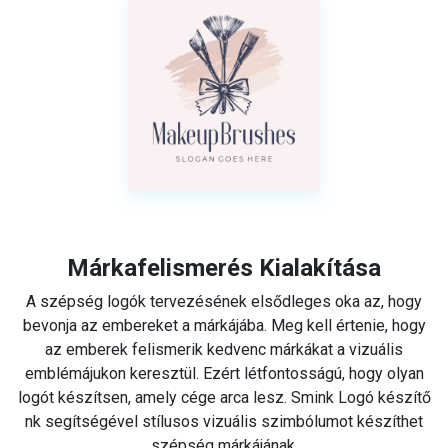
Márkafelismerés Kialakítása
A szépség logók tervezésének elsődleges oka az, hogy
bevonja az embereket a márkájába. Meg kell értenie, hogy
az emberek felismerik kedvenc márkákat a vizuális
emblémájukon keresztül. Ezért létfontosságú, hogy olyan
logót készítsen, amely cége arca lesz. Smink Logó készítő
nk segítségével stílusos vizuális szimbólumot készíthet
szépség márkájának.