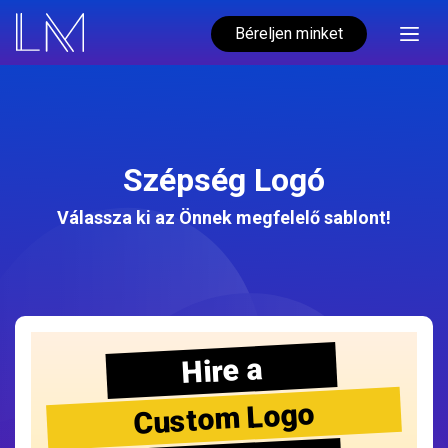
Béreljen minket
Szépség Logó
Válassza ki az Önnek megfelelő sablont!
Hire a
Custom Logo