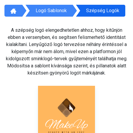
Logó Sablonok
Szépség Logók
A szépség logó elengedhetetlen ahhoz, hogy kitűnjön
ebben a versenyben, és segítsen felismerhető identitást
kialakítani. Lenyűgöző logó tervezése néhány érintéssel a
képernyőn már nem álom, mivel ezen a platformon jól
kidolgozott sminklogó-tervek gyűjteményét találhatja meg.
Módosítsa a sablont kívánsága szerint, és pillanatok alatt
készítsen gyönyörű logót márkájának.