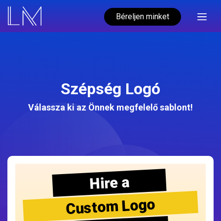
Béreljen minket
Szépség Logó
Válassza ki az Önnek megfelelő sablont!
Hire a
Custom Logo