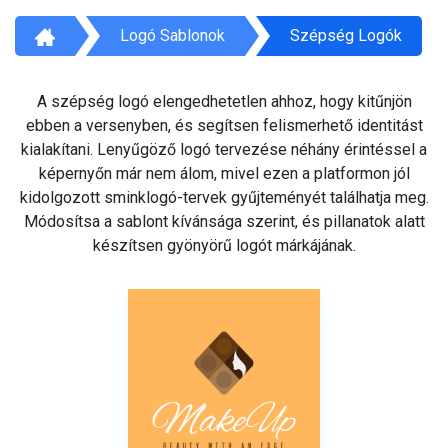
Logó Sablonok
Szépség Logók
A szépség logó elengedhetetlen ahhoz, hogy kitűnjön
ebben a versenyben, és segítsen felismerhető identitást
kialakítani. Lenyűgöző logó tervezése néhány érintéssel a
képernyőn már nem álom, mivel ezen a platformon jól
kidolgozott sminklogó-tervek gyűjteményét találhatja meg.
Módosítsa a sablont kívánsága szerint, és pillanatok alatt
készítsen gyönyörű logót márkájának.