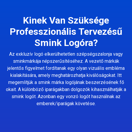
Kinek Van Szüksége
Professzionális Tervezésű
Smink Logóra?
Az exkluzív logó elkerülhetetlen szépségszalonja vagy
sminkmárkája népszerűsítéséhez. A vezető márkák
jelentős figyelmet fordítanak egy olyan vizuális embléma
kialakítására, amely meghatározhatja kiválóságokat. Itt
megemlítjük a smink márka logójának beszerzésének fő
okait. A különböző iparágakban dolgozók kihasználhatják a
smink logót. Azonban egy vonzó logót használnak az
emberek/iparágak követése.