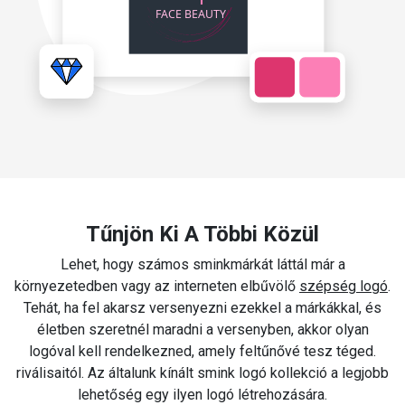
Tűnjön Ki A Többi Közül
Lehet, hogy számos sminkmárkát láttál már a
környezetedben vagy az interneten elbűvölő
szépség logó
.
Tehát, ha fel akarsz versenyezni ezekkel a márkákkal, és
életben szeretnél maradni a versenyben, akkor olyan
logóval kell rendelkezned, amely feltűnővé tesz téged.
riválisaitól. Az általunk kínált smink logó kollekció a legjobb
lehetőség egy ilyen logó létrehozására.