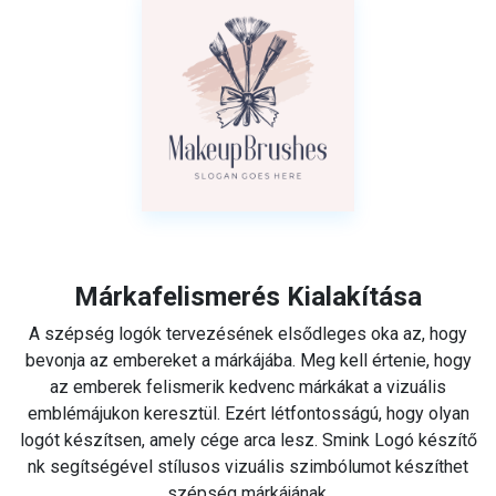
Márkafelismerés Kialakítása
A szépség logók tervezésének elsődleges oka az, hogy
bevonja az embereket a márkájába. Meg kell értenie, hogy
az emberek felismerik kedvenc márkákat a vizuális
emblémájukon keresztül. Ezért létfontosságú, hogy olyan
logót készítsen, amely cége arca lesz. Smink Logó készítő
nk segítségével stílusos vizuális szimbólumot készíthet
szépség márkájának.