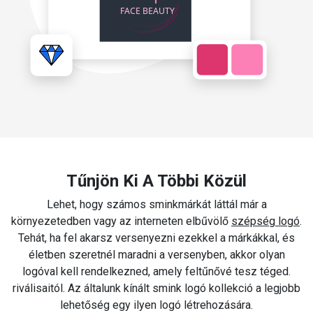
Tűnjön Ki A Többi Közül
Lehet, hogy számos sminkmárkát láttál már a
környezetedben vagy az interneten elbűvölő
szépség logó
.
Tehát, ha fel akarsz versenyezni ezekkel a márkákkal, és
életben szeretnél maradni a versenyben, akkor olyan
logóval kell rendelkezned, amely feltűnővé tesz téged.
riválisaitól. Az általunk kínált smink logó kollekció a legjobb
lehetőség egy ilyen logó létrehozására.