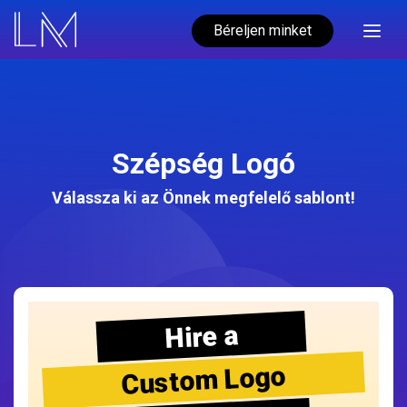
Béreljen minket
Szépség Logó
Válassza ki az Önnek megfelelő sablont!
Hire a
Custom Logo