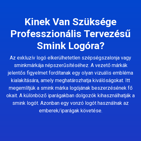
Kinek Van Szüksége
Professzionális Tervezésű
Smink Logóra?
Az exkluzív logó elkerülhetetlen szépségszalonja vagy
sminkmárkája népszerűsítéséhez. A vezető márkák
jelentős figyelmet fordítanak egy olyan vizuális embléma
kialakítására, amely meghatározhatja kiválóságokat. Itt
megemlítjük a smink márka logójának beszerzésének fő
okait. A különböző iparágakban dolgozók kihasználhatják a
smink logót. Azonban egy vonzó logót használnak az
emberek/iparágak követése.