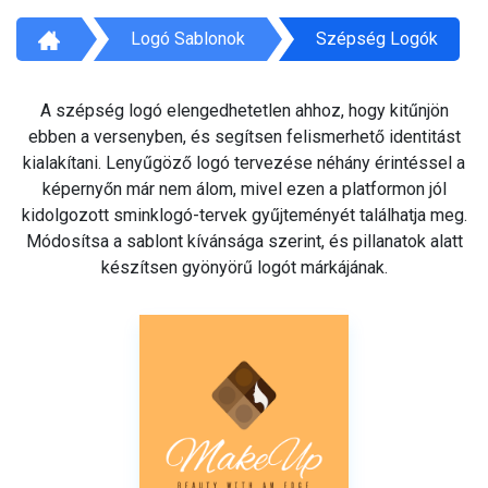
Logó Sablonok
Szépség Logók
A szépség logó elengedhetetlen ahhoz, hogy kitűnjön
ebben a versenyben, és segítsen felismerhető identitást
kialakítani. Lenyűgöző logó tervezése néhány érintéssel a
képernyőn már nem álom, mivel ezen a platformon jól
kidolgozott sminklogó-tervek gyűjteményét találhatja meg.
Módosítsa a sablont kívánsága szerint, és pillanatok alatt
készítsen gyönyörű logót márkájának.