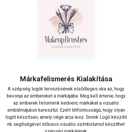
Márkafelismerés Kialakítása
A szépség logók tervezésének elsődleges oka az, hogy
bevonja az embereket a márkájába. Meg kell értenie, hogy
az emberek felismerik kedvenc márkákat a vizuális
emblémájukon keresztül. Ezért létfontosságú, hogy olyan
logót készítsen, amely cége arca lesz. Smink Logó készítő
nk segítségével stílusos vizuális szimbólumot készíthet
szépség márkájának.