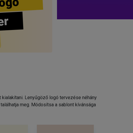
ogo
er
t kialakítani. Lenyűgöző logó tervezése néhány
találhatja meg. Módosítsa a sablont kívánsága