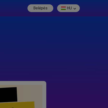
Belépés
HU