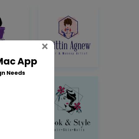
Close
×
 Mac App
gn Needs