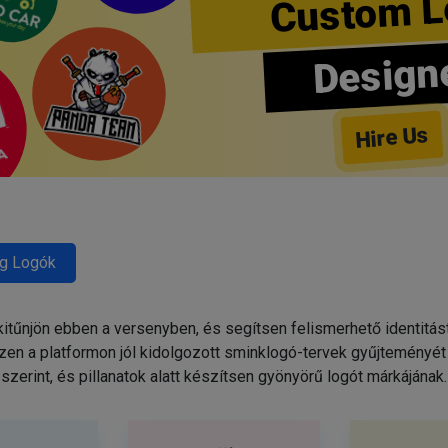
Custom L
Design
Hire Us
g Logók
tűnjön ebben a versenyben, és segítsen felismerhető identitás
zen a platformon jól kidolgozott sminklogó-tervek gyűjteményét 
szerint, és pillanatok alatt készítsen gyönyörű logót márkájának.