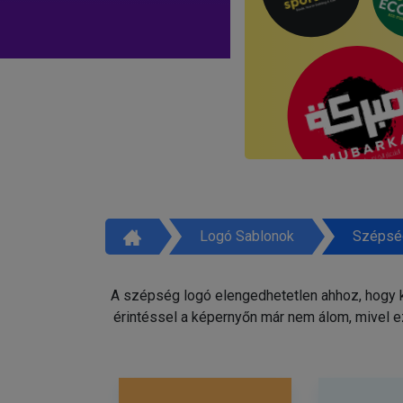
Logó Sablonok
Szépsé
A szépség logó elengedhetetlen ahhoz, hogy ki
érintéssel a képernyőn már nem álom, mivel e