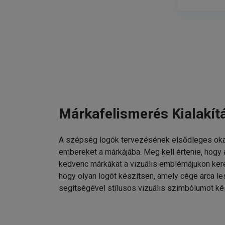
Márkafelismerés Kialakít
A szépség logók tervezésének elsődleges oka
embereket a márkájába. Meg kell értenie, hogy
kedvenc márkákat a vizuális emblémájukon kere
hogy olyan logót készítsen, amely cége arca l
segítségével stílusos vizuális szimbólumot ké