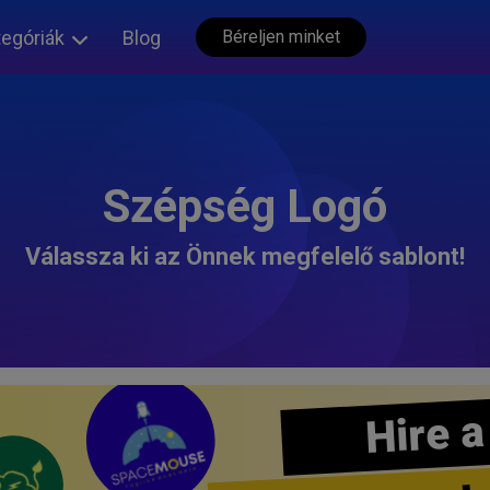
tegóriák
Blog
Béreljen minket
Szépség Logó
Válassza ki az Önnek megfelelő sablont!
Hire a