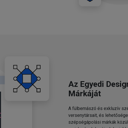
Az Egyedi Desig
Márkáját
A fülbemászó és exkluzív szé
versenytársait, és lehetősége
szépségápolási márkák közül.