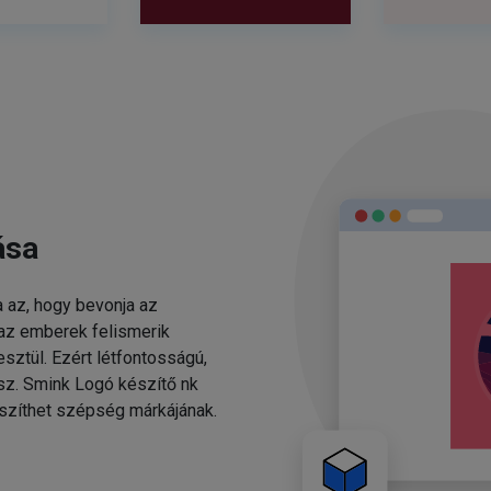
ása
 az, hogy bevonja az
 az emberek felismerik
sztül. Ezért létfontosságú,
esz. Smink Logó készítő nk
szíthet szépség márkájának.