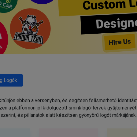
Custom L
Design
Hire Us
g Logók
tűnjön ebben a versenyben, és segítsen felismerhető identitás
zen a platformon jól kidolgozott sminklogó-tervek gyűjteményét 
szerint, és pillanatok alatt készítsen gyönyörű logót márkájának.