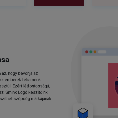
ása
 az, hogy bevonja az
 az emberek felismerik
sztül. Ezért létfontosságú,
esz. Smink Logó készítő nk
szíthet szépség márkájának.