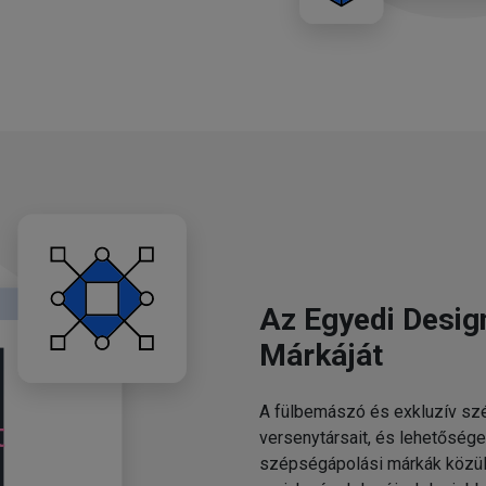
Az Egyedi Desig
Márkáját
A fülbemászó és exkluzív szé
versenytársait, és lehetősége
szépségápolási márkák közül.