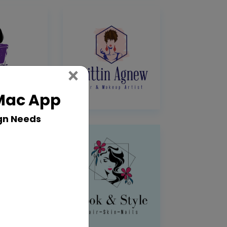
Close
×
 Mac App
gn Needs