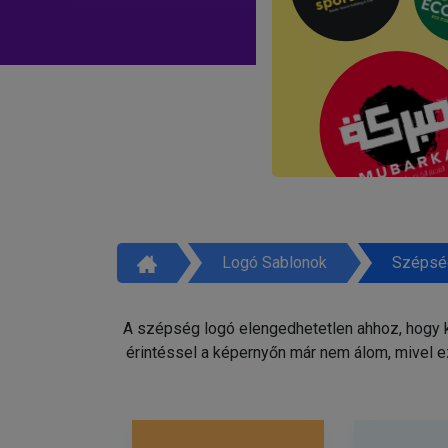
Logó Sablonok
Szépsé
A szépség logó elengedhetetlen ahhoz, hogy ki
érintéssel a képernyőn már nem álom, mivel e