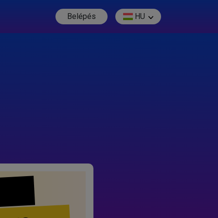
Belépés
HU