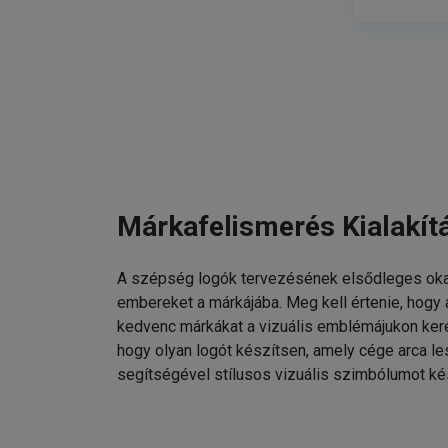
Márkafelismerés Kialakít
A szépség logók tervezésének elsődleges oka
embereket a márkájába. Meg kell értenie, hogy
kedvenc márkákat a vizuális emblémájukon kere
hogy olyan logót készítsen, amely cége arca l
segítségével stílusos vizuális szimbólumot ké