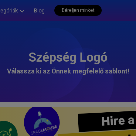
tegóriák
Blog
Béreljen minket
Szépség Logó
Válassza ki az Önnek megfelelő sablont!
Hire a