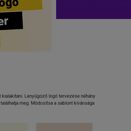
ogo
er
t kialakítani. Lenyűgöző logó tervezése néhány
találhatja meg. Módosítsa a sablont kívánsága