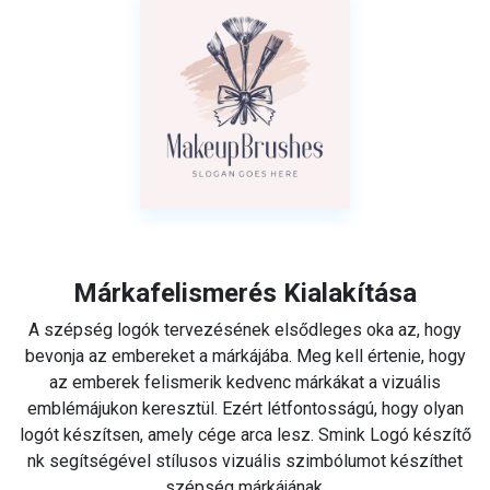
Márkafelismerés Kialakítása
A szépség logók tervezésének elsődleges oka az, hogy
bevonja az embereket a márkájába. Meg kell értenie, hogy
az emberek felismerik kedvenc márkákat a vizuális
emblémájukon keresztül. Ezért létfontosságú, hogy olyan
logót készítsen, amely cége arca lesz. Smink Logó készítő
nk segítségével stílusos vizuális szimbólumot készíthet
szépség márkájának.