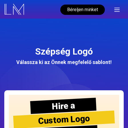
Béreljen minket
Szépség Logó
Válassza ki az Önnek megfelelő sablont!
Hire a
Custom Logo