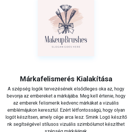
Márkafelismerés Kialakítása
A szépség logók tervezésének elsődleges oka az, hogy
bevonja az embereket a márkájába. Meg kell értenie, hogy
az emberek felismerik kedvenc márkákat a vizuális
emblémájukon keresztül. Ezért létfontosságú, hogy olyan
logót készítsen, amely cége arca lesz. Smink Logó készítő
nk segítségével stílusos vizuális szimbólumot készíthet
szépség márkájának.