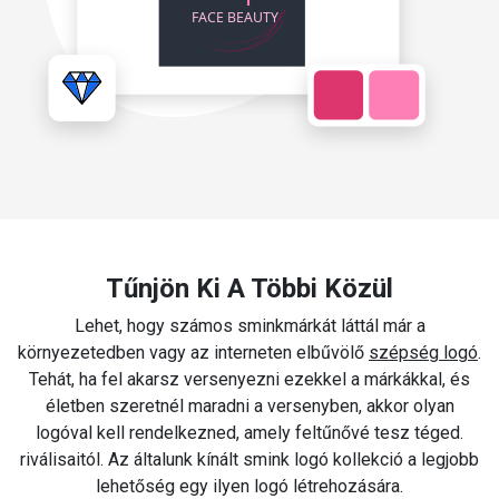
Tűnjön Ki A Többi Közül
Lehet, hogy számos sminkmárkát láttál már a
környezetedben vagy az interneten elbűvölő
szépség logó
.
Tehát, ha fel akarsz versenyezni ezekkel a márkákkal, és
életben szeretnél maradni a versenyben, akkor olyan
logóval kell rendelkezned, amely feltűnővé tesz téged.
riválisaitól. Az általunk kínált smink logó kollekció a legjobb
lehetőség egy ilyen logó létrehozására.