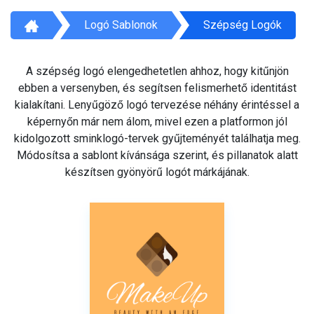
Logó Sablonok
Szépség Logók
A szépség logó elengedhetetlen ahhoz, hogy kitűnjön
ebben a versenyben, és segítsen felismerhető identitást
kialakítani. Lenyűgöző logó tervezése néhány érintéssel a
képernyőn már nem álom, mivel ezen a platformon jól
kidolgozott sminklogó-tervek gyűjteményét találhatja meg.
Módosítsa a sablont kívánsága szerint, és pillanatok alatt
készítsen gyönyörű logót márkájának.