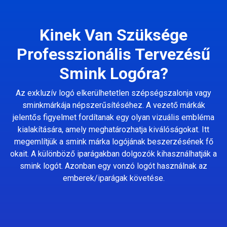
Kinek Van Szüksége
Professzionális Tervezésű
Smink Logóra?
Az exkluzív logó elkerülhetetlen szépségszalonja vagy
sminkmárkája népszerűsítéséhez. A vezető márkák
jelentős figyelmet fordítanak egy olyan vizuális embléma
kialakítására, amely meghatározhatja kiválóságokat. Itt
megemlítjük a smink márka logójának beszerzésének fő
okait. A különböző iparágakban dolgozók kihasználhatják a
smink logót. Azonban egy vonzó logót használnak az
emberek/iparágak követése.