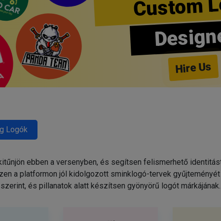
Custom L
Design
Hire Us
g Logók
tűnjön ebben a versenyben, és segítsen felismerhető identitás
zen a platformon jól kidolgozott sminklogó-tervek gyűjteményét 
szerint, és pillanatok alatt készítsen gyönyörű logót márkájának.