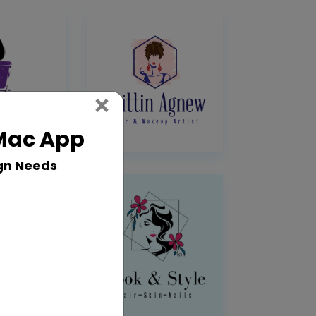
Close
×
 Mac App
gn Needs