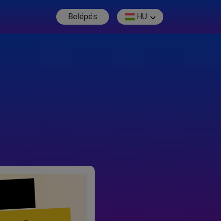
Belépés
HU