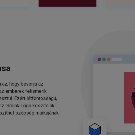
ása
 az, hogy bevonja az
 az emberek felismerik
sztül. Ezért létfontosságú,
esz. Smink Logó készítő nk
szíthet szépség márkájának.