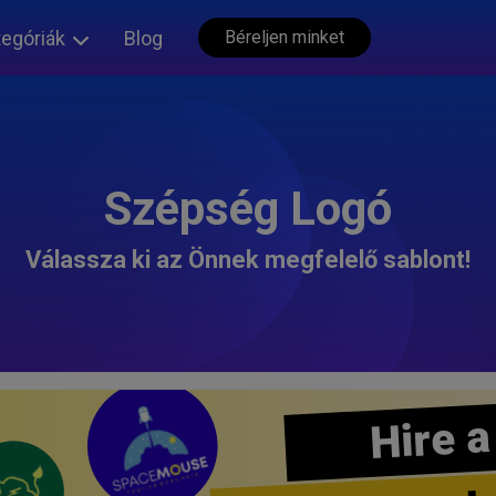
tegóriák
Blog
Béreljen minket
Szépség Logó
Válassza ki az Önnek megfelelő sablont!
Hire a