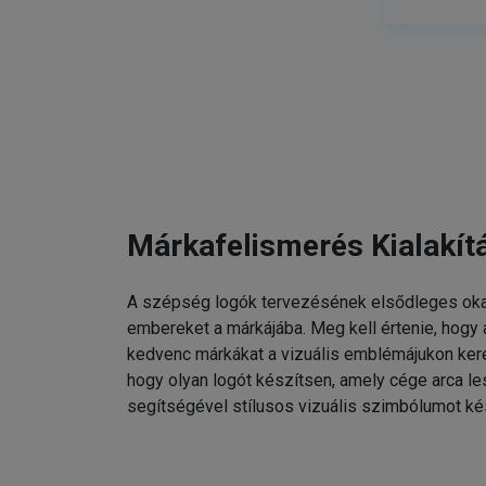
Márkafelismerés Kialakít
A szépség logók tervezésének elsődleges oka
embereket a márkájába. Meg kell értenie, hogy
kedvenc márkákat a vizuális emblémájukon kere
hogy olyan logót készítsen, amely cége arca l
segítségével stílusos vizuális szimbólumot ké