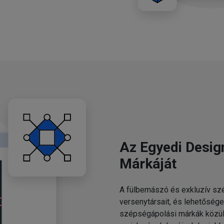
Az Egyedi Desig
Márkáját
A fülbemászó és exkluzív szé
versenytársait, és lehetősége
szépségápolási márkák közül.