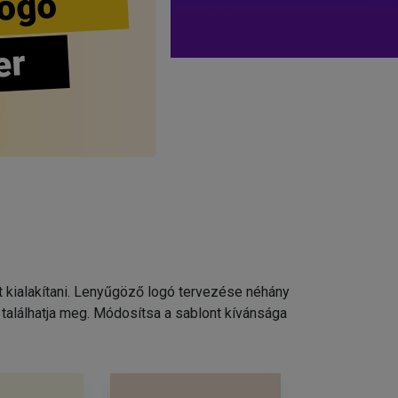
ogo
er
t kialakítani. Lenyűgöző logó tervezése néhány
találhatja meg. Módosítsa a sablont kívánsága