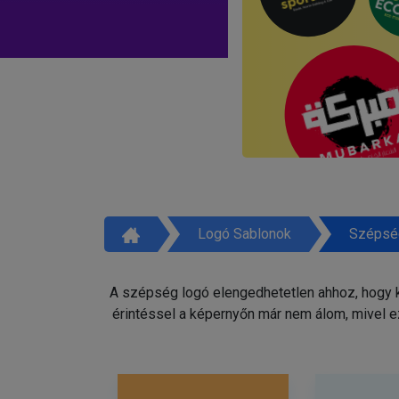
Logó Sablonok
Szépsé
A szépség logó elengedhetetlen ahhoz, hogy ki
érintéssel a képernyőn már nem álom, mivel e