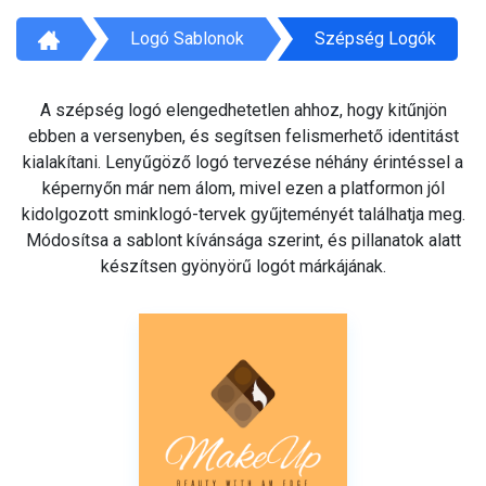
Logó Sablonok
Szépség Logók
A szépség logó elengedhetetlen ahhoz, hogy kitűnjön
ebben a versenyben, és segítsen felismerhető identitást
kialakítani. Lenyűgöző logó tervezése néhány érintéssel a
képernyőn már nem álom, mivel ezen a platformon jól
kidolgozott sminklogó-tervek gyűjteményét találhatja meg.
Módosítsa a sablont kívánsága szerint, és pillanatok alatt
készítsen gyönyörű logót márkájának.