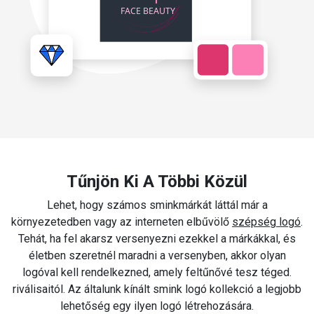
Tűnjön Ki A Többi Közül
Lehet, hogy számos sminkmárkát láttál már a
környezetedben vagy az interneten elbűvölő
szépség logó
.
Tehát, ha fel akarsz versenyezni ezekkel a márkákkal, és
életben szeretnél maradni a versenyben, akkor olyan
logóval kell rendelkezned, amely feltűnővé tesz téged.
riválisaitól. Az általunk kínált smink logó kollekció a legjobb
lehetőség egy ilyen logó létrehozására.