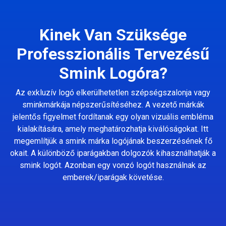
Kinek Van Szüksége
Professzionális Tervezésű
Smink Logóra?
Az exkluzív logó elkerülhetetlen szépségszalonja vagy
sminkmárkája népszerűsítéséhez. A vezető márkák
jelentős figyelmet fordítanak egy olyan vizuális embléma
kialakítására, amely meghatározhatja kiválóságokat. Itt
megemlítjük a smink márka logójának beszerzésének fő
okait. A különböző iparágakban dolgozók kihasználhatják a
smink logót. Azonban egy vonzó logót használnak az
emberek/iparágak követése.