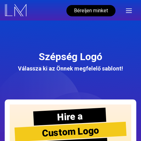
Béreljen minket
Szépség Logó
Válassza ki az Önnek megfelelő sablont!
Hire a
Custom Logo