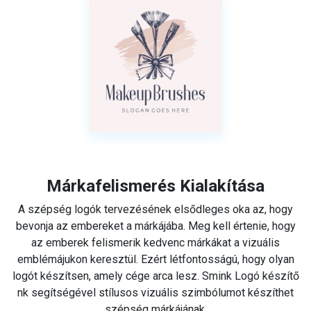
Márkafelismerés Kialakítása
A szépség logók tervezésének elsődleges oka az, hogy
bevonja az embereket a márkájába. Meg kell értenie, hogy
az emberek felismerik kedvenc márkákat a vizuális
emblémájukon keresztül. Ezért létfontosságú, hogy olyan
logót készítsen, amely cége arca lesz. Smink Logó készítő
nk segítségével stílusos vizuális szimbólumot készíthet
szépség márkájának.