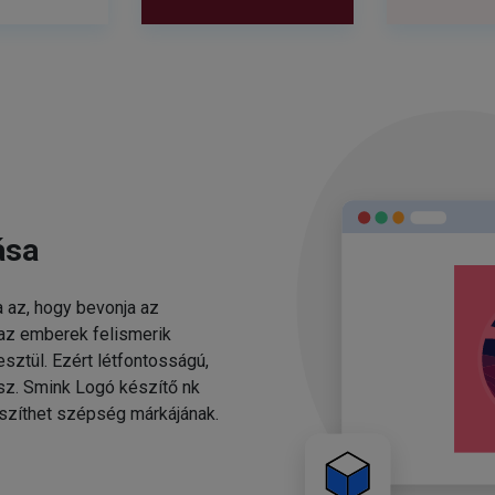
ása
 az, hogy bevonja az
 az emberek felismerik
sztül. Ezért létfontosságú,
esz. Smink Logó készítő nk
szíthet szépség márkájának.