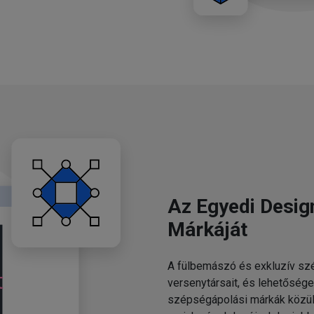
Az Egyedi Desig
Márkáját
A fülbemászó és exkluzív szé
versenytársait, és lehetősége
szépségápolási márkák közül.