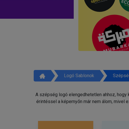
Logó Sablonok
Szépsé
A szépség logó elengedhetetlen ahhoz, hogy ki
érintéssel a képernyőn már nem álom, mivel e