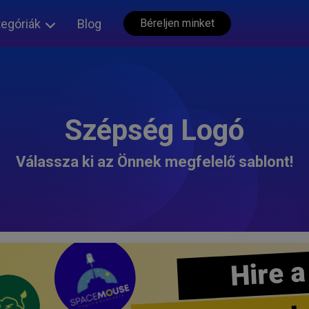
tegóriák
Blog
Béreljen minket
Szépség Logó
Válassza ki az Önnek megfelelő sablont!
Hire a