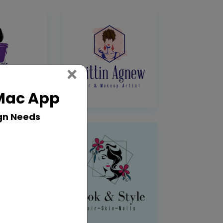
Close
×
 Mac App
gn Needs