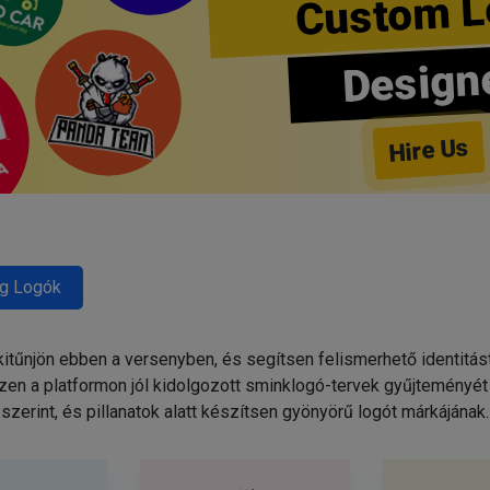
Custom L
Design
Hire Us
g Logók
tűnjön ebben a versenyben, és segítsen felismerhető identitás
zen a platformon jól kidolgozott sminklogó-tervek gyűjteményét 
szerint, és pillanatok alatt készítsen gyönyörű logót márkájának.