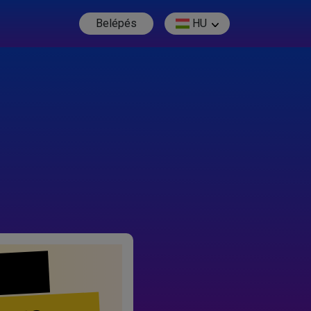
Belépés
HU