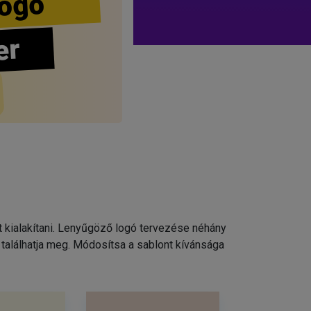
ogo
er
t kialakítani. Lenyűgöző logó tervezése néhány
találhatja meg. Módosítsa a sablont kívánsága