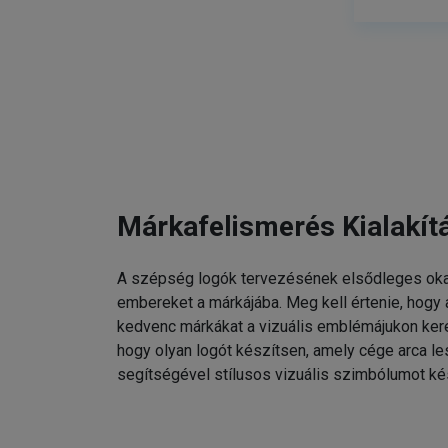
Márkafelismerés Kialakít
A szépség logók tervezésének elsődleges oka
embereket a márkájába. Meg kell értenie, hogy
kedvenc márkákat a vizuális emblémájukon kere
hogy olyan logót készítsen, amely cége arca l
segítségével stílusos vizuális szimbólumot ké