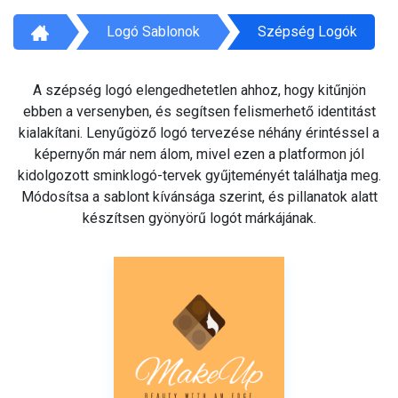
Logó Sablonok
Szépség Logók
A szépség logó elengedhetetlen ahhoz, hogy kitűnjön
ebben a versenyben, és segítsen felismerhető identitást
kialakítani. Lenyűgöző logó tervezése néhány érintéssel a
képernyőn már nem álom, mivel ezen a platformon jól
kidolgozott sminklogó-tervek gyűjteményét találhatja meg.
Módosítsa a sablont kívánsága szerint, és pillanatok alatt
készítsen gyönyörű logót márkájának.