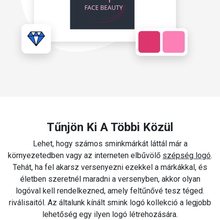
Tűnjön Ki A Többi Közül
Lehet, hogy számos sminkmárkát láttál már a
környezetedben vagy az interneten elbűvölő
szépség logó
.
Tehát, ha fel akarsz versenyezni ezekkel a márkákkal, és
életben szeretnél maradni a versenyben, akkor olyan
logóval kell rendelkezned, amely feltűnővé tesz téged.
riválisaitól. Az általunk kínált smink logó kollekció a legjobb
lehetőség egy ilyen logó létrehozására.