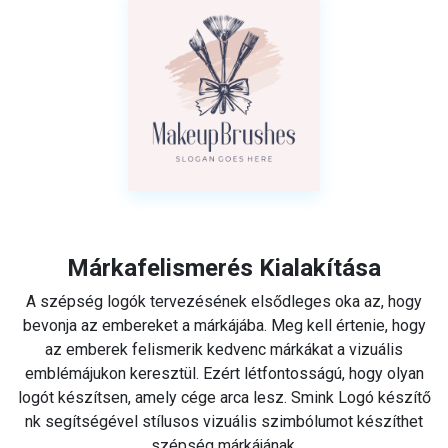
Márkafelismerés Kialakítása
A szépség logók tervezésének elsődleges oka az, hogy
bevonja az embereket a márkájába. Meg kell értenie, hogy
az emberek felismerik kedvenc márkákat a vizuális
emblémájukon keresztül. Ezért létfontosságú, hogy olyan
logót készítsen, amely cége arca lesz. Smink Logó készítő
nk segítségével stílusos vizuális szimbólumot készíthet
szépség márkájának.