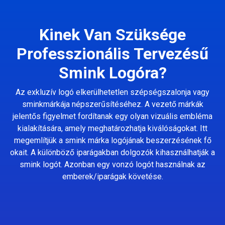
Kinek Van Szüksége
Professzionális Tervezésű
Smink Logóra?
Az exkluzív logó elkerülhetetlen szépségszalonja vagy
sminkmárkája népszerűsítéséhez. A vezető márkák
jelentős figyelmet fordítanak egy olyan vizuális embléma
kialakítására, amely meghatározhatja kiválóságokat. Itt
megemlítjük a smink márka logójának beszerzésének fő
okait. A különböző iparágakban dolgozók kihasználhatják a
smink logót. Azonban egy vonzó logót használnak az
emberek/iparágak követése.