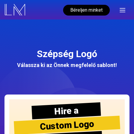
Béreljen minket
Szépség Logó
Válassza ki az Önnek megfelelő sablont!
Hire a
Custom Logo