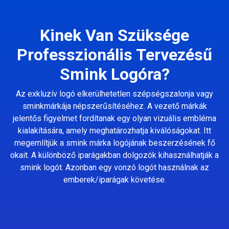
Kinek Van Szüksége
Professzionális Tervezésű
Smink Logóra?
Az exkluzív logó elkerülhetetlen szépségszalonja vagy
sminkmárkája népszerűsítéséhez. A vezető márkák
jelentős figyelmet fordítanak egy olyan vizuális embléma
kialakítására, amely meghatározhatja kiválóságokat. Itt
megemlítjük a smink márka logójának beszerzésének fő
okait. A különböző iparágakban dolgozók kihasználhatják a
smink logót. Azonban egy vonzó logót használnak az
emberek/iparágak követése.