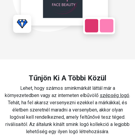
Tűnjön Ki A Többi Közül
Lehet, hogy számos sminkmárkát láttál már a
környezetedben vagy az interneten elbűvölő
szépség logó
.
Tehát, ha fel akarsz versenyezni ezekkel a márkákkal, és
életben szeretnél maradni a versenyben, akkor olyan
logóval kell rendelkezned, amely feltűnővé tesz téged.
riválisaitól. Az általunk kínált smink logó kollekció a legjobb
lehetőség egy ilyen logó létrehozására.