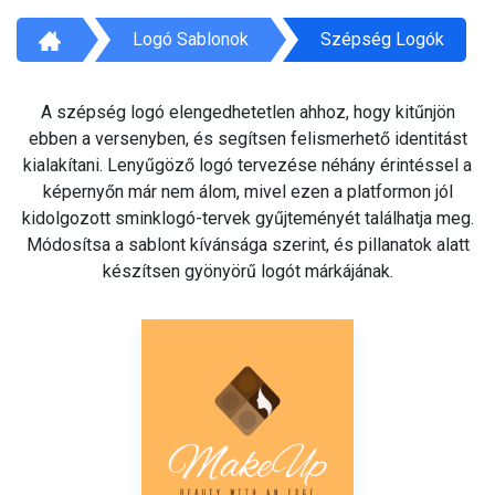
Logó Sablonok
Szépség Logók
A szépség logó elengedhetetlen ahhoz, hogy kitűnjön
ebben a versenyben, és segítsen felismerhető identitást
kialakítani. Lenyűgöző logó tervezése néhány érintéssel a
képernyőn már nem álom, mivel ezen a platformon jól
kidolgozott sminklogó-tervek gyűjteményét találhatja meg.
Módosítsa a sablont kívánsága szerint, és pillanatok alatt
készítsen gyönyörű logót márkájának.