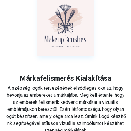
Márkafelismerés Kialakítása
A szépség logók tervezésének elsődleges oka az, hogy
bevonja az embereket a márkájába. Meg kell értenie, hogy
az emberek felismerik kedvenc márkákat a vizuális
emblémájukon keresztül. Ezért létfontosságú, hogy olyan
logót készítsen, amely cége arca lesz. Smink Logó készítő
nk segítségével stílusos vizuális szimbólumot készíthet
szépség márkájának.