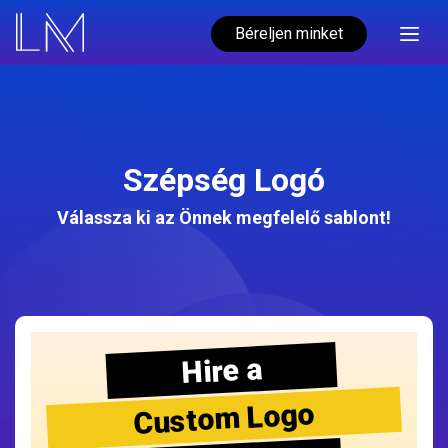
Béreljen minket
Szépség Logó
Válassza ki az Önnek megfelelő sablont!
Hire a
Custom Logo