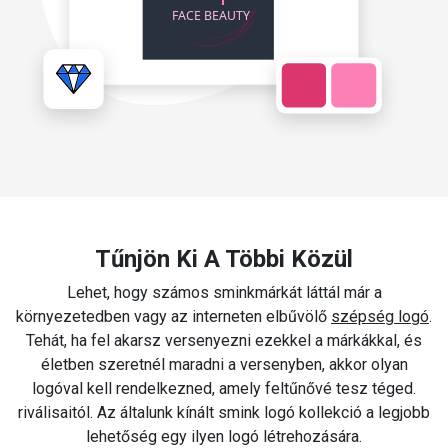
Tűnjön Ki A Többi Közül
Lehet, hogy számos sminkmárkát láttál már a
környezetedben vagy az interneten elbűvölő
szépség logó
.
Tehát, ha fel akarsz versenyezni ezekkel a márkákkal, és
életben szeretnél maradni a versenyben, akkor olyan
logóval kell rendelkezned, amely feltűnővé tesz téged.
riválisaitól. Az általunk kínált smink logó kollekció a legjobb
lehetőség egy ilyen logó létrehozására.