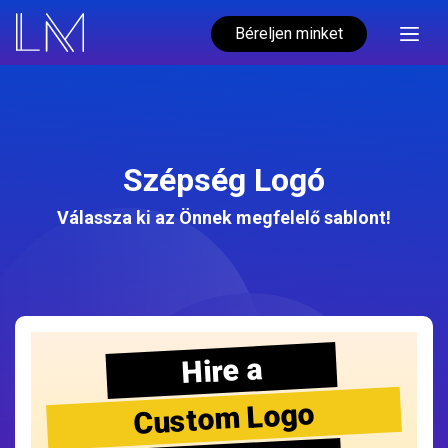
Béreljen minket
Szépség Logó
Válassza ki az Önnek megfelelő sablont!
Hire a
Custom Logo