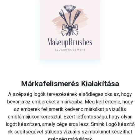
Márkafelismerés Kialakítása
A szépség logók tervezésének elsődleges oka az, hogy
bevonja az embereket a márkájába. Meg kell értenie, hogy
az emberek felismerik kedvenc márkákat a vizuális
emblémájukon keresztül. Ezért létfontosságú, hogy olyan
logót készítsen, amely cége arca lesz. Smink Logó készítő
nk segítségével stílusos vizuális szimbólumot készíthet
szépség márkájának.