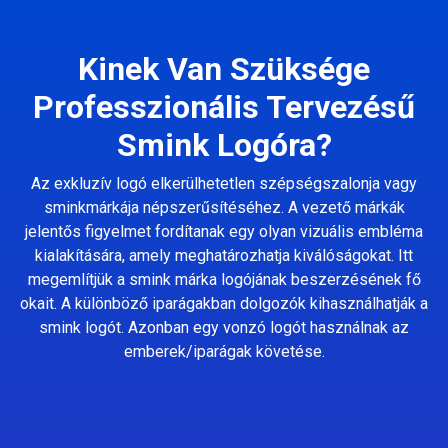
Kinek Van Szüksége
Professzionális Tervezésű
Smink Logóra?
Az exkluzív logó elkerülhetetlen szépségszalonja vagy
sminkmárkája népszerűsítéséhez. A vezető márkák
jelentős figyelmet fordítanak egy olyan vizuális embléma
kialakítására, amely meghatározhatja kiválóságokat. Itt
megemlítjük a smink márka logójának beszerzésének fő
okait. A különböző iparágakban dolgozók kihasználhatják a
smink logót. Azonban egy vonzó logót használnak az
emberek/iparágak követése.