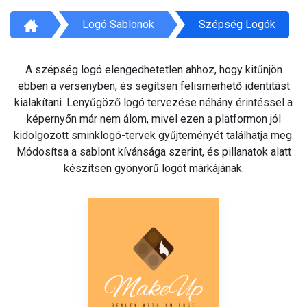
Logó Sablonok
Szépség Logók
A szépség logó elengedhetetlen ahhoz, hogy kitűnjön
ebben a versenyben, és segítsen felismerhető identitást
kialakítani. Lenyűgöző logó tervezése néhány érintéssel a
képernyőn már nem álom, mivel ezen a platformon jól
kidolgozott sminklogó-tervek gyűjteményét találhatja meg.
Módosítsa a sablont kívánsága szerint, és pillanatok alatt
készítsen gyönyörű logót márkájának.