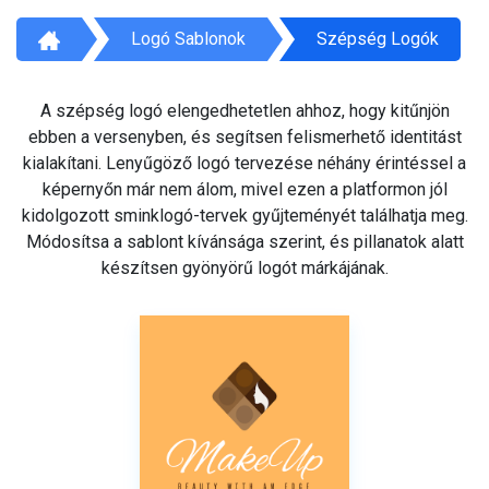
Logó Sablonok
Szépség Logók
A szépség logó elengedhetetlen ahhoz, hogy kitűnjön
ebben a versenyben, és segítsen felismerhető identitást
kialakítani. Lenyűgöző logó tervezése néhány érintéssel a
képernyőn már nem álom, mivel ezen a platformon jól
kidolgozott sminklogó-tervek gyűjteményét találhatja meg.
Módosítsa a sablont kívánsága szerint, és pillanatok alatt
készítsen gyönyörű logót márkájának.