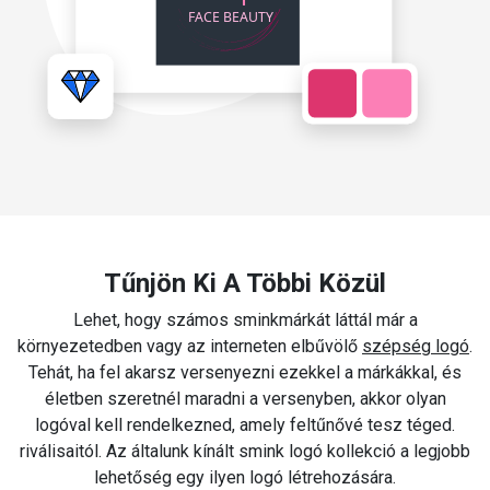
Tűnjön Ki A Többi Közül
Lehet, hogy számos sminkmárkát láttál már a
környezetedben vagy az interneten elbűvölő
szépség logó
.
Tehát, ha fel akarsz versenyezni ezekkel a márkákkal, és
életben szeretnél maradni a versenyben, akkor olyan
logóval kell rendelkezned, amely feltűnővé tesz téged.
riválisaitól. Az általunk kínált smink logó kollekció a legjobb
lehetőség egy ilyen logó létrehozására.