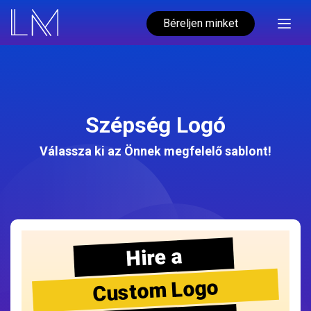
Béreljen minket
Szépség Logó
Válassza ki az Önnek megfelelő sablont!
Hire a
Custom Logo