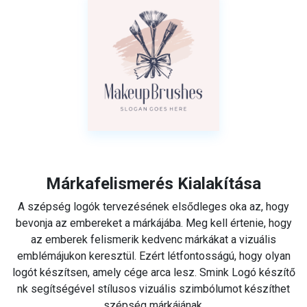
Márkafelismerés Kialakítása
A szépség logók tervezésének elsődleges oka az, hogy
bevonja az embereket a márkájába. Meg kell értenie, hogy
az emberek felismerik kedvenc márkákat a vizuális
emblémájukon keresztül. Ezért létfontosságú, hogy olyan
logót készítsen, amely cége arca lesz. Smink Logó készítő
nk segítségével stílusos vizuális szimbólumot készíthet
szépség márkájának.