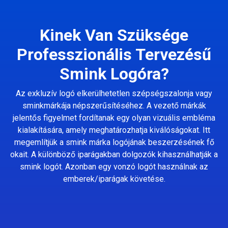
Kinek Van Szüksége
Professzionális Tervezésű
Smink Logóra?
Az exkluzív logó elkerülhetetlen szépségszalonja vagy
sminkmárkája népszerűsítéséhez. A vezető márkák
jelentős figyelmet fordítanak egy olyan vizuális embléma
kialakítására, amely meghatározhatja kiválóságokat. Itt
megemlítjük a smink márka logójának beszerzésének fő
okait. A különböző iparágakban dolgozók kihasználhatják a
smink logót. Azonban egy vonzó logót használnak az
emberek/iparágak követése.