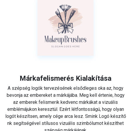
Márkafelismerés Kialakítása
A szépség logók tervezésének elsődleges oka az, hogy
bevonja az embereket a márkájába. Meg kell értenie, hogy
az emberek felismerik kedvenc márkákat a vizuális
emblémájukon keresztül. Ezért létfontosságú, hogy olyan
logót készítsen, amely cége arca lesz. Smink Logó készítő
nk segítségével stílusos vizuális szimbólumot készíthet
szépség márkájának.