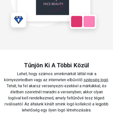
Tűnjön Ki A Többi Közül
Lehet, hogy számos sminkmárkát láttál már a
környezetedben vagy az interneten elbűvölő
szépség logó
.
Tehát, ha fel akarsz versenyezni ezekkel a márkákkal, és
életben szeretnél maradni a versenyben, akkor olyan
logóval kell rendelkezned, amely feltűnővé tesz téged.
riválisaitól. Az általunk kínált smink logó kollekció a legjobb
lehetőség egy ilyen logó létrehozására.