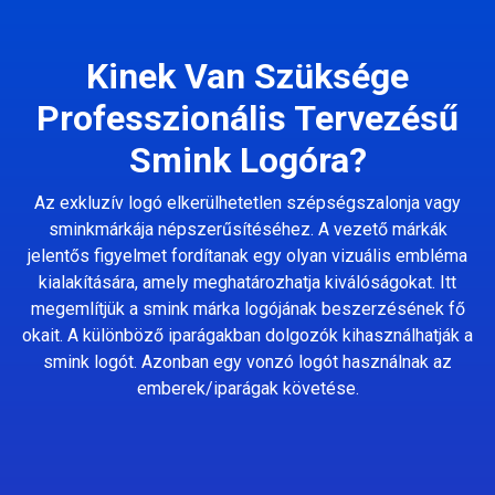
Kinek Van Szüksége
Professzionális Tervezésű
Smink Logóra?
Az exkluzív logó elkerülhetetlen szépségszalonja vagy
sminkmárkája népszerűsítéséhez. A vezető márkák
jelentős figyelmet fordítanak egy olyan vizuális embléma
kialakítására, amely meghatározhatja kiválóságokat. Itt
megemlítjük a smink márka logójának beszerzésének fő
okait. A különböző iparágakban dolgozók kihasználhatják a
smink logót. Azonban egy vonzó logót használnak az
emberek/iparágak követése.