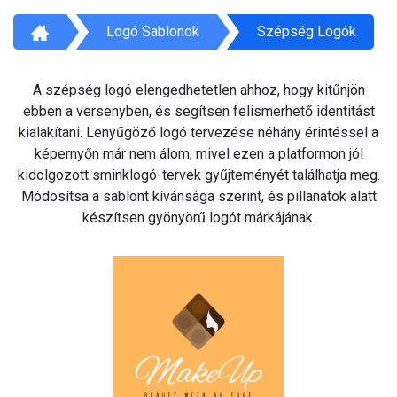
Logó Sablonok
Szépség Logók
A szépség logó elengedhetetlen ahhoz, hogy kitűnjön
ebben a versenyben, és segítsen felismerhető identitást
kialakítani. Lenyűgöző logó tervezése néhány érintéssel a
képernyőn már nem álom, mivel ezen a platformon jól
kidolgozott sminklogó-tervek gyűjteményét találhatja meg.
Módosítsa a sablont kívánsága szerint, és pillanatok alatt
készítsen gyönyörű logót márkájának.