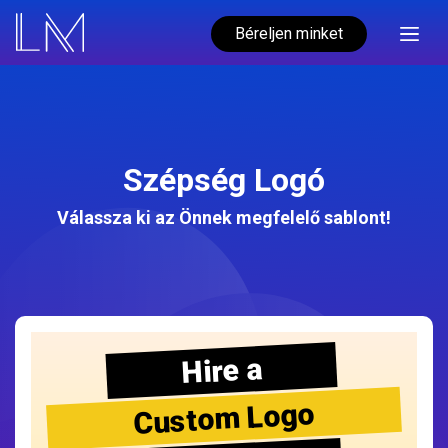
Béreljen minket
Szépség Logó
Válassza ki az Önnek megfelelő sablont!
Hire a
Custom Logo