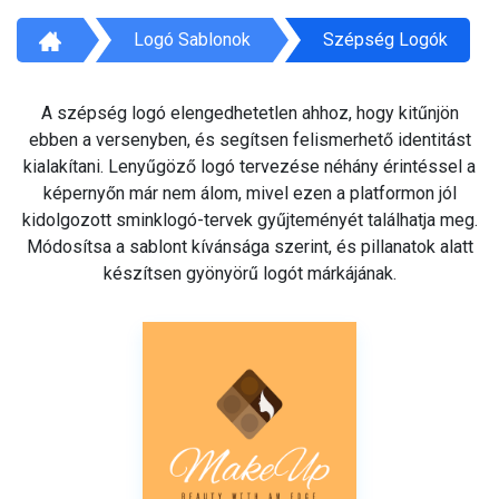
Logó Sablonok
Szépség Logók
A szépség logó elengedhetetlen ahhoz, hogy kitűnjön
ebben a versenyben, és segítsen felismerhető identitást
kialakítani. Lenyűgöző logó tervezése néhány érintéssel a
képernyőn már nem álom, mivel ezen a platformon jól
kidolgozott sminklogó-tervek gyűjteményét találhatja meg.
Módosítsa a sablont kívánsága szerint, és pillanatok alatt
készítsen gyönyörű logót márkájának.