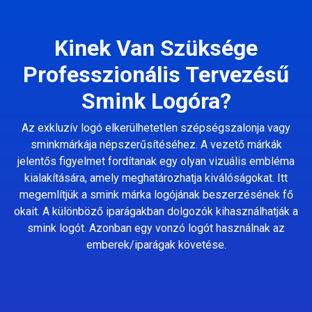
Kinek Van Szüksége
Professzionális Tervezésű
Smink Logóra?
Az exkluzív logó elkerülhetetlen szépségszalonja vagy
sminkmárkája népszerűsítéséhez. A vezető márkák
jelentős figyelmet fordítanak egy olyan vizuális embléma
kialakítására, amely meghatározhatja kiválóságokat. Itt
megemlítjük a smink márka logójának beszerzésének fő
okait. A különböző iparágakban dolgozók kihasználhatják a
smink logót. Azonban egy vonzó logót használnak az
emberek/iparágak követése.