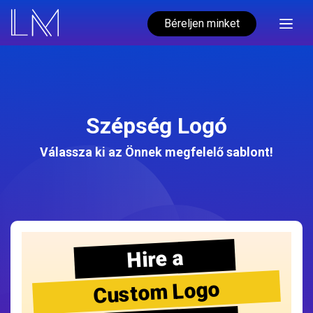
Béreljen minket
Szépség Logó
Válassza ki az Önnek megfelelő sablont!
Hire a
Custom Logo