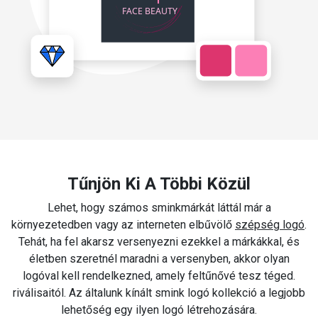
Tűnjön Ki A Többi Közül
Lehet, hogy számos sminkmárkát láttál már a
környezetedben vagy az interneten elbűvölő
szépség logó
.
Tehát, ha fel akarsz versenyezni ezekkel a márkákkal, és
életben szeretnél maradni a versenyben, akkor olyan
logóval kell rendelkezned, amely feltűnővé tesz téged.
riválisaitól. Az általunk kínált smink logó kollekció a legjobb
lehetőség egy ilyen logó létrehozására.