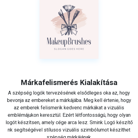
Márkafelismerés Kialakítása
A szépség logók tervezésének elsődleges oka az, hogy
bevonja az embereket a márkájába. Meg kell értenie, hogy
az emberek felismerik kedvenc márkákat a vizuális
emblémájukon keresztül. Ezért létfontosságú, hogy olyan
logót készítsen, amely cége arca lesz. Smink Logó készítő
nk segítségével stílusos vizuális szimbólumot készíthet
szépség márkájának.