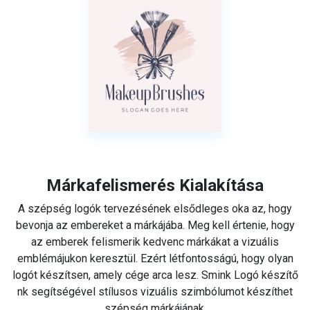
Márkafelismerés Kialakítása
A szépség logók tervezésének elsődleges oka az, hogy
bevonja az embereket a márkájába. Meg kell értenie, hogy
az emberek felismerik kedvenc márkákat a vizuális
emblémájukon keresztül. Ezért létfontosságú, hogy olyan
logót készítsen, amely cége arca lesz. Smink Logó készítő
nk segítségével stílusos vizuális szimbólumot készíthet
szépség márkájának.