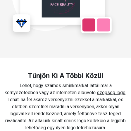
Tűnjön Ki A Többi Közül
Lehet, hogy számos sminkmárkát láttál már a
környezetedben vagy az interneten elbűvölő
szépség logó
.
Tehát, ha fel akarsz versenyezni ezekkel a márkákkal, és
életben szeretnél maradni a versenyben, akkor olyan
logóval kell rendelkezned, amely feltűnővé tesz téged.
riválisaitól. Az általunk kínált smink logó kollekció a legjobb
lehetőség egy ilyen logó létrehozására.