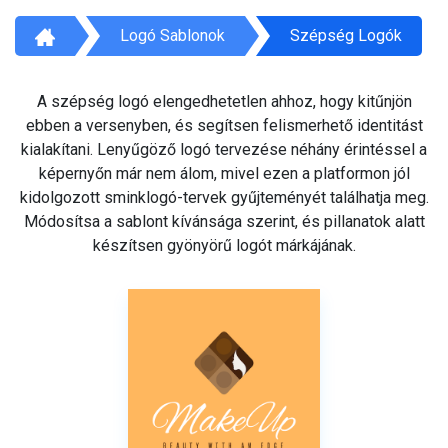
Logó Sablonok
Szépség Logók
A szépség logó elengedhetetlen ahhoz, hogy kitűnjön
ebben a versenyben, és segítsen felismerhető identitást
kialakítani. Lenyűgöző logó tervezése néhány érintéssel a
képernyőn már nem álom, mivel ezen a platformon jól
kidolgozott sminklogó-tervek gyűjteményét találhatja meg.
Módosítsa a sablont kívánsága szerint, és pillanatok alatt
készítsen gyönyörű logót márkájának.