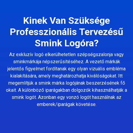
Kinek Van Szüksége
Professzionális Tervezésű
Smink Logóra?
Az exkluzív logó elkerülhetetlen szépségszalonja vagy
sminkmárkája népszerűsítéséhez. A vezető márkák
jelentős figyelmet fordítanak egy olyan vizuális embléma
kialakítására, amely meghatározhatja kiválóságokat. Itt
megemlítjük a smink márka logójának beszerzésének fő
okait. A különböző iparágakban dolgozók kihasználhatják a
smink logót. Azonban egy vonzó logót használnak az
emberek/iparágak követése.