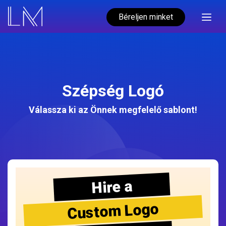
Béreljen minket
Szépség Logó
Válassza ki az Önnek megfelelő sablont!
Hire a
Custom Logo